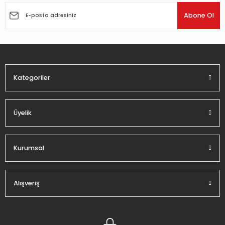
Ürün açıklamasında eksik bilgiler bulunuyor.
Abone Ol
Ürün bilgilerinde hatalar bulunuyor.
Ürün fiyatı diğer sitelerden daha pahalı.
Bu ürüne benzer farklı alternatifler olmalı.
Kategoriler
Üyelik
Gönder
Kurumsal
Alışveriş