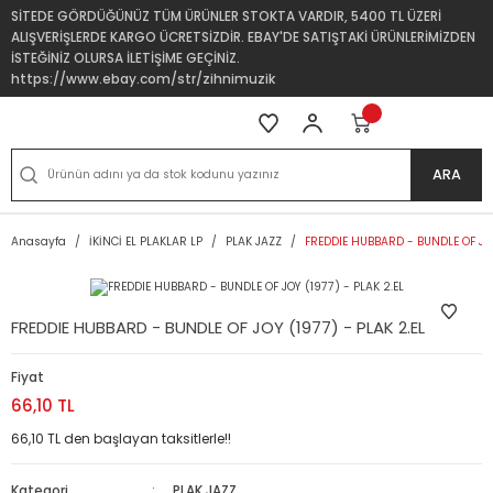
SİTEDE GÖRDÜĞÜNÜZ TÜM ÜRÜNLER STOKTA VARDIR, 5400 TL ÜZERİ
ALIŞVERİŞLERDE KARGO ÜCRETSİZDİR. EBAY'DE SATIŞTAKİ ÜRÜNLERİMİZDEN
İSTEĞİNİZ OLURSA İLETİŞİME GEÇİNİZ.
https://www.ebay.com/str/zihnimuzik
ARA
Anasayfa
İKİNCİ EL PLAKLAR LP
PLAK JAZZ
FREDDIE HUBBARD - BUNDLE OF JOY
FREDDIE HUBBARD - BUNDLE OF JOY (1977) - PLAK 2.EL
Fiyat
66,10 TL
66,10 TL den başlayan taksitlerle!!
Kategori
PLAK JAZZ