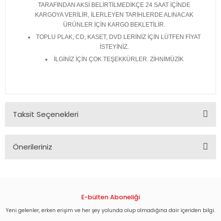
TARAFINDAN AKSİ BELİRTİLMEDİKÇE 24 SAAT İÇİNDE
KARGOYA VERİLİR, İLERLEYEN TARİHLERDE ALINACAK
ÜRÜNLER İÇİN KARGO BEKLETİLİR.
TOPLU PLAK, CD, KASET, DVD LERİNİZ İÇİN LÜTFEN FİYAT
İSTEYİNİZ.
İLGİNİZ İÇİN ÇOK TEŞEKKÜRLER. ZİHNİMÜZİK
Taksit Seçenekleri
Önerileriniz
Bu ürünün fiyat bilgisi, resim, ürün açıklamalarında ve diğer
konularda yetersiz gördüğünüz noktaları öneri formunu
kullanarak tarafımıza iletebilirsiniz.
Görüş ve önerileriniz için teşekkür ederiz.
E-bülten Aboneliği
Yeni gelenler, erken erişim ve her şey yolunda olup olmadığına dair içeriden bilgi.
Ürün resmi kalitesiz, bozuk veya görüntülenemiyor.