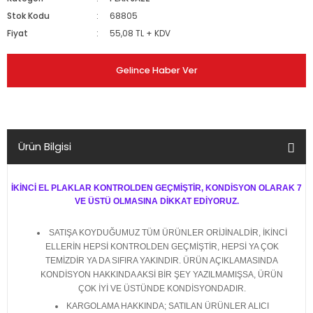
Stok Kodu
68805
Fiyat
55,08 TL + KDV
Gelince Haber Ver
Ürün Bilgisi
İKİNCİ EL PLAKLAR KONTROLDEN GEÇMİŞTİR, KONDİSYON OLARAK 7
VE ÜSTÜ OLMASINA DİKKAT EDİYORUZ.
SATIŞA KOYDUĞUMUZ TÜM ÜRÜNLER ORİJİNALDİR, İKİNCİ
ELLERİN HEPSİ KONTROLDEN GEÇMİŞTİR, HEPSİ YA ÇOK
TEMİZDİR YA DA SIFIRA YAKINDIR. ÜRÜN AÇIKLAMASINDA
KONDİSYON HAKKINDA AKSİ BİR ŞEY YAZILMAMIŞSA, ÜRÜN
ÇOK İYİ VE ÜSTÜNDE KONDİSYONDADIR.
KARGOLAMA HAKKINDA; SATILAN ÜRÜNLER ALICI