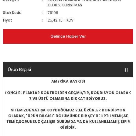
OLDIES, CHRISTMAS
Stok Kodu
79106
Fiyat
25,42 TL + KDV
Gelince Haber Ver
Ürün Bilgisi
AMERİKA BASKISI
İKİNCİ EL PLAKLAR KONTROLDEN GEÇMİŞTİR, KONDİSYON OLARAK
7 VE ÜSTÜ OLMASINA DİKKAT EDİYORUZ.
SİTEMİZDE SATIŞA KOYDUĞUMUZ 2.EL ÜRÜNLER KONDİSYON
OLARAK, "ÜRÜN BİLGİSİ" BÖLÜMÜNDE BİR ŞEY BELİRTİLMEMİŞSE
TEMİZ,SORUNSUZ ÇALIŞIR DURUMDA YA DA KULLANILMAMIŞ SIFIR
GİBİDİR.