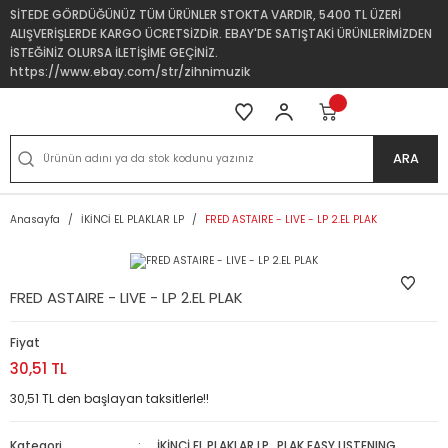
SİTEDE GÖRDÜĞÜNÜZ TÜM ÜRÜNLER STOKTA VARDIR, 5400 TL ÜZERİ
ALIŞVERİŞLERDE KARGO ÜCRETSİZDİR. EBAY'DE SATIŞTAKİ ÜRÜNLERİMİZDEN
İSTEĞİNİZ OLURSA İLETİŞİME GEÇİNİZ.
https://www.ebay.com/str/zihnimuzik
ARA
Anasayfa
İKİNCİ EL PLAKLAR LP
FRED ASTAIRE - LIVE - LP 2.EL PLAK
FRED ASTAIRE - LIVE - LP 2.EL PLAK
Fiyat
30,51 TL
30,51 TL den başlayan taksitlerle!!
Kategori
İKİNCİ EL PLAKLAR LP
,
PLAK EASY LISTENING,