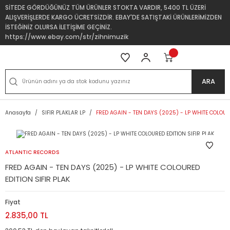
SİTEDE GÖRDÜĞÜNÜZ TÜM ÜRÜNLER STOKTA VARDIR, 5400 TL ÜZERİ
ALIŞVERİŞLERDE KARGO ÜCRETSİZDİR. EBAY'DE SATIŞTAKİ ÜRÜNLERİMİZDEN
İSTEĞİNİZ OLURSA İLETİŞİME GEÇİNİZ.
https://www.ebay.com/str/zihnimuzik
ARA
Anasayfa
SIFIR PLAKLAR LP
FRED AGAIN - TEN DAYS (2025) - LP WHITE COLOURE
ATLANTIC RECORDS
FRED AGAIN - TEN DAYS (2025) - LP WHITE COLOURED
EDITION SIFIR PLAK
Fiyat
2.835,00 TL