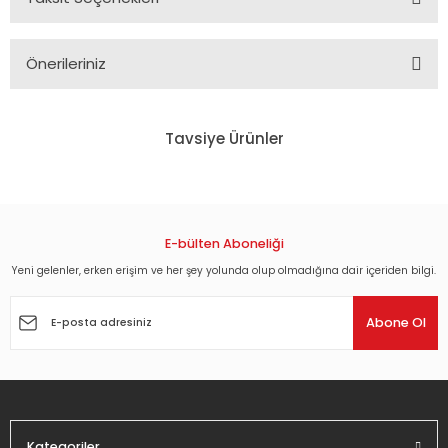
Önerileriniz
Bu ürünün fiyat bilgisi, resim, ürün açıklamalarında ve diğer
konularda yetersiz gördüğünüz noktaları öneri formunu
Tavsiye Ürünler
kullanarak tarafımıza iletebilirsiniz.
Görüş ve önerileriniz için teşekkür ederiz.
NIRVANA - MTV UNPLUGGED IN NEW YORK (1994) - LP 180GR 2017 EDITION YENİ
Ürün resmi kalitesiz, bozuk veya görüntülenemiyor.
Ürün açıklamasında eksik bilgiler bulunuyor.
E-bülten Aboneliği
2.160,00 TL
Ürün bilgilerinde hatalar bulunuyor.
Yeni gelenler, erken erişim ve her şey yolunda olup olmadığına dair içeriden bilgi.
Ürün fiyatı diğer sitelerden daha pahalı.
PEARL JAM - TEN (1991) - LP 2017 EDITION SIFIR PLAK
Abone Ol
Bu ürüne benzer farklı alternatifler olmalı.
1.674,00 TL
Kategoriler