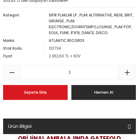
300,53 TL den başlayan taksitlerle!!
Kategori
SIFIR PLAKLAR LP
,
PLAK ALTERNATIVE, INDIE, BRIT,
GRUNGE
,
PLAK
ELECTRONIC,DOWNTEMPO,LOUNGE
,
PLAK POP,
SOUL, FUNK, R'N'B, DANCE, DISCO
Marka
ATLANTIC RECORDS
Stok Kodu
132734
Fiyat
2.362,50 TL + KDV
Sepete Ekle
Hemen Al
Ürün Bilgisi
ORİJİNAL AMBALAJINDA GATEFOLD