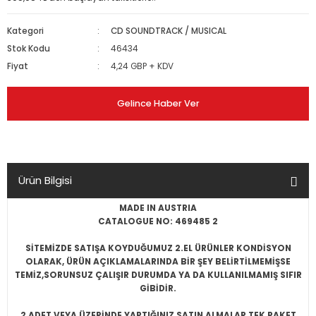
Kategori
CD SOUNDTRACK / MUSICAL
Stok Kodu
46434
Fiyat
4,24 GBP + KDV
Gelince Haber Ver
Ürün Bilgisi
MADE IN AUSTRIA
CATALOGUE NO: 469485 2
SİTEMİZDE SATIŞA KOYDUĞUMUZ 2.EL ÜRÜNLER KONDİSYON
OLARAK, ÜRÜN AÇIKLAMALARINDA BİR ŞEY BELİRTİLMEMİŞSE
TEMİZ,SORUNSUZ ÇALIŞIR DURUMDA YA DA KULLANILMAMIŞ SIFIR
GİBİDİR.
2 ADET VEYA ÜZERİNDE YAPTIĞINIZ SATIN ALMALAR TEK PAKET