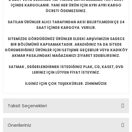
İÇİNDE KARGOLANIR. YANİ HER ÜRÜN İÇİN AYRI AYRI KARGO
ÜCRETİ ÖDEMEZSİNİZ.
SATILAN ÜRÜNLER ALICI TARAFINDAN AKSİ BELİRTİLMEDİKÇE 24
SAAT İÇİNDE KARGOYA VERİLİR.
SİTEMİZDE GÖRDÜĞÜNÜZ ÜRÜNLER ELDEKİ ARŞİVİMİZİN SADECE
BİR BÖLÜMÜNÜ KAPSAMAKTADIR. ARADIĞINIZ YA DA SİTEDE
GÖREMEDİĞİNİZ ÜRÜNLER İÇİN İLETİŞİME GEÇEBİLİR VEYA KADIKÖY
AKMAR PASAJINDAKİ MAĞAZAMIZI ZİYARET EDEBİLİRSİNİZ.
SATMAK , DEĞERLENDİRMEK İSTEDİĞİNİZ PLAK, CD, KASET, DVD
LERİNİZ İÇİN LÜTFEN FİYAT İSTEYİNİZ.
İLGİNİZ İÇİN ÇOK TEŞEKKÜRLER. ZİHNİMÜZİK
Taksit Seçenekleri
Önerileriniz