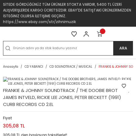
SİTEDE GÖRDÜĞÜNÜZ TÜM ÜRÜNLER STOKTA VARDIR, 5400 TL ÜZERİ
ALIŞVERİŞLERDE KARGO ÜCRETSİZDİR. EBAY'DE SATIŞTAKİ ÜRÜNLERİMİZDEN
İSTEĞİNİZ OLURSA İLETİŞİME GEÇİNİZ.
https://www.ebay.com/str/zihnimuzik
ARA
Anasayfa
CD YABANCI
CD SOUNDTRACK / MUSICAL
FRANKIE & JOHNNY SOUND
FRANKIE & JOHNNY SOUNDTRACK / THE DOOBIE BROTHERS,
JAMES INTVELD, RICKIE LEE JONES, PETER BECKETT (1991)
CURB RECORDS CD 2.EL
Fiyat
305,08 TL
305,08 TL den başlayan taksitlerle!!