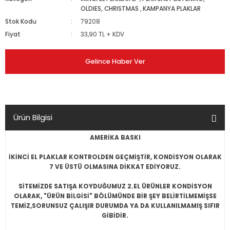
OLDIES, CHRISTMAS
,
KAMPANYA PLAKLAR
Stok Kodu
79208
Fiyat
33,90 TL + KDV
Gelince Haber Ver
Ürün Bilgisi
AMERİKA BASKI
İKİNCİ EL PLAKLAR KONTROLDEN GEÇMİŞTİR, KONDİSYON OLARAK
7 VE ÜSTÜ OLMASINA DİKKAT EDİYORUZ.
SİTEMİZDE SATIŞA KOYDUĞUMUZ 2.EL ÜRÜNLER KONDİSYON
OLARAK, "ÜRÜN BİLGİSİ" BÖLÜMÜNDE BİR ŞEY BELİRTİLMEMİŞSE
TEMİZ,SORUNSUZ ÇALIŞIR DURUMDA YA DA KULLANILMAMIŞ SIFIR
GİBİDİR.