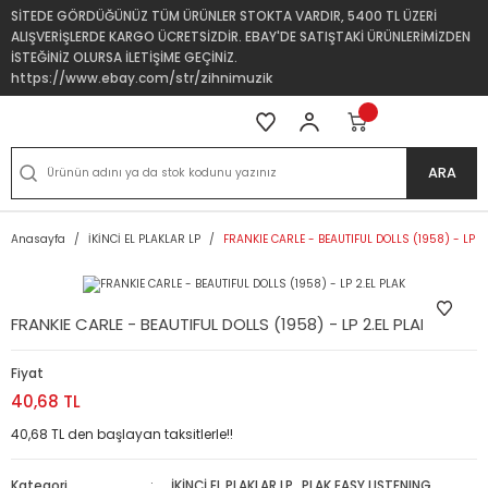
SİTEDE GÖRDÜĞÜNÜZ TÜM ÜRÜNLER STOKTA VARDIR, 5400 TL ÜZERİ
ALIŞVERİŞLERDE KARGO ÜCRETSİZDİR. EBAY'DE SATIŞTAKİ ÜRÜNLERİMİZDEN
İSTEĞİNİZ OLURSA İLETİŞİME GEÇİNİZ.
https://www.ebay.com/str/zihnimuzik
ARA
Anasayfa
İKİNCİ EL PLAKLAR LP
FRANKIE CARLE - BEAUTIFUL DOLLS (1958) - LP 2
FRANKIE CARLE - BEAUTIFUL DOLLS (1958) - LP 2.EL PLAK
Fiyat
40,68 TL
40,68 TL den başlayan taksitlerle!!
Kategori
İKİNCİ EL PLAKLAR LP
,
PLAK EASY LISTENING,