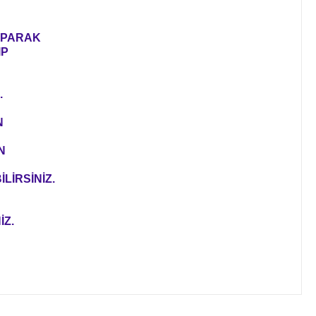
YAPARAK
IP
.
N
N
LİRSİNİZ.
İZ.