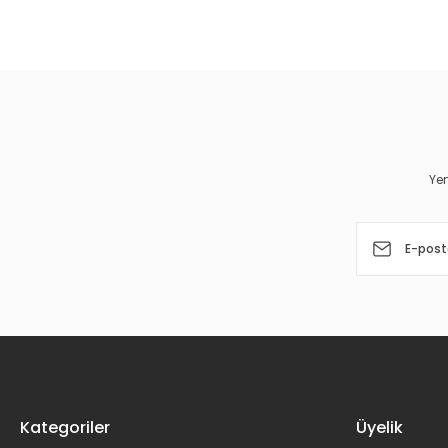
Bu ürünün fiyat bilgisi, resim, ürün açıklamalarında ve diğer 
Görüş ve önerileriniz için teşekkür ederiz.
Ürün resmi kalitesiz, bozuk veya görüntülenemiyor.
Ürün açıklamasında eksik bilgiler bulunuyor.
Ürün bilgilerinde hatalar bulunuyor.
Yen
Ürün fiyatı diğer sitelerden daha pahalı.
Bu ürüne benzer farklı alternatifler olmalı.
Kategoriler
Üyelik