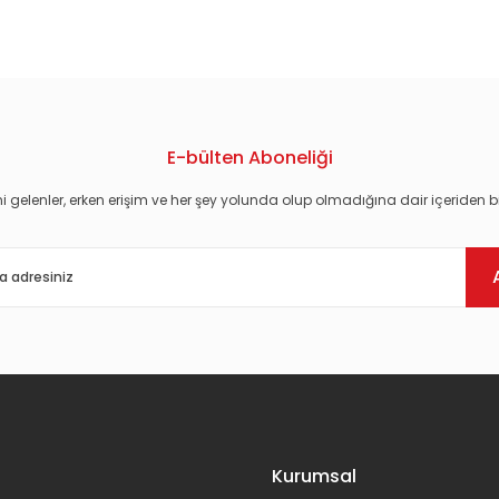
konularda yetersiz gördüğünüz noktaları öneri formunu kullanarak tarafım
E-bülten Aboneliği
i gelenler, erken erişim ve her şey yolunda olup olmadığına dair içeriden bi
Gönder
Kurumsal