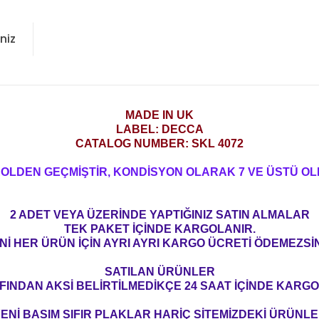
niz
MADE IN UK
LABEL: DECCA
CATALOG NUMBER: SKL 4072
ROLDEN GEÇMİŞTİR, KONDİSYON OLARAK 7 VE ÜSTÜ OL
2 ADET VEYA ÜZERİNDE YAPTIĞINIZ SATIN ALMALAR
TEK PAKET İÇİNDE KARGOLANIR.
Nİ HER ÜRÜN İÇİN AYRI AYRI KARGO ÜCRETİ ÖDEMEZSİN
SATILAN ÜRÜNLER
FINDAN AKSİ BELİRTİLMEDİKÇE 24 SAAT İÇİNDE KARGO
ENİ BASIM SIFIR PLAKLAR HARİÇ SİTEMİZDEKİ ÜRÜNL