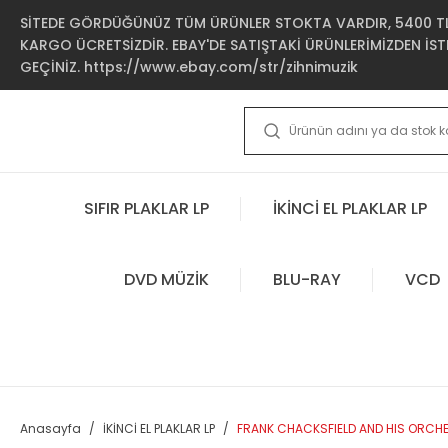
SİTEDE GÖRDÜĞÜNÜZ TÜM ÜRÜNLER STOKTA VARDIR, 5400 TL 
KARGO ÜCRETSİZDİR. EBAY'DE SATIŞTAKİ ÜRÜNLERİMİZDEN İSTE
GEÇİNİZ. https://www.ebay.com/str/zihnimuzik
SIFIR PLAKLAR LP
İKİNCİ EL PLAKLAR LP
DVD MÜZİK
BLU-RAY
VCD
Anasayfa
İKİNCİ EL PLAKLAR LP
FRANK CHACKSFIELD AND HIS ORCHESTR