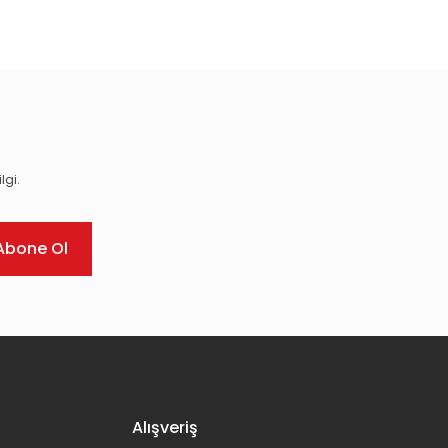
ıza iletebilirsiniz.
lgi.
Abone Ol
Alışveriş