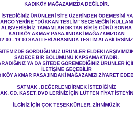
KADIKÖY MAĞAZAMIZDA DEĞİLDİR.
İSTEDİĞİNİZ ÜRÜNLERİ SİTE ÜZERİNDEN ÖDEMESİNİ 
ARGO YERİNE "DÜKKAN TESLİM" SEÇENEĞİNİ KULLAN
ALIŞVERİŞİNİZ TAMAMLANDIKTAN BİR İŞ GÜNÜ SONRA
KADIKÖY AKMAR PASAJINDAKİ MAĞAZAMIZDAN
12:00 - 19:00 SAATLERİ ARASINDA TESLİM ALABİLİRSİNİZ
SİTEMİZDE GÖRDÜĞÜNÜZ ÜRÜNLER ELDEKİ ARŞİVİMİZİ
SADECE BİR BÖLÜMÜNÜ KAPSAMAKTADIR.
ARADIĞINIZ YA DA SİTEDE GÖREMEDİĞİNİZ ÜRÜNLER İÇİ
İLETİŞİME GEÇEBİLİR
IKÖY AKMAR PASAJINDAKİ MAĞAZAMIZI ZİYARET EDEBİ
SATMAK , DEĞERLENDİRMEK İSTEDİĞİNİZ
AK, CD, KASET, DVD LERİNİZ İÇİN LÜTFEN FİYAT İSTEYİN
İLGİNİZ İÇİN ÇOK TEŞEKKÜRLER. ZİHNİMÜZİK