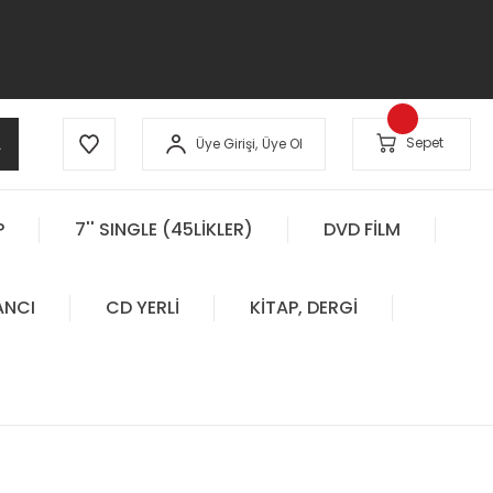
A
Sepet
Üye Girişi,
Üye Ol
P
7'' SINGLE (45LİKLER)
DVD FİLM
ANCI
CD YERLİ
KİTAP, DERGİ