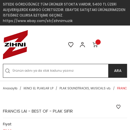
SİTEDE GÖRDÜĞÜNÜZ TÜM ÜRÜNLER STOKTA VARDIR, 5400 TL ÜZERİ
ALIŞVERİŞLERDE KARGO ÜCRETSİZDİR. EBAY'DE SATIŞTAKİ ÜRÜNLERİMİZDEN
İSTEĞİNİZ OLURSA İLETİŞİME GEÇİNİZ.
https://www.ebay.com/str/zihnimuzik
ARA
Anasayfa
İKİNCİ EL PLAKLAR LP
PLAK SOUNDTRACKS, MUSICALS vb.
FRANCIS 
FRANCIS LAI - BEST OF - PLAK SIFIR
Fiyat