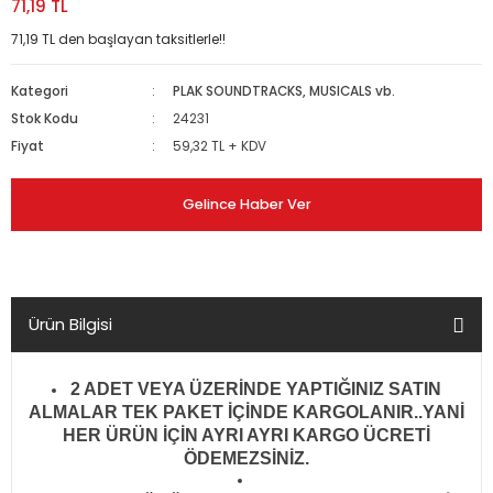
71,19 TL
71,19 TL den başlayan taksitlerle!!
Kategori
PLAK SOUNDTRACKS, MUSICALS vb.
Stok Kodu
24231
Fiyat
59,32 TL + KDV
Gelince Haber Ver
Ürün Bilgisi
2 ADET VEYA ÜZERİNDE YAPTIĞINIZ SATIN
ALMALAR TEK PAKET İÇİNDE KARGOLANIR..YANİ
HER ÜRÜN İÇİN AYRI AYRI KARGO ÜCRETİ
ÖDEMEZSİNİZ.