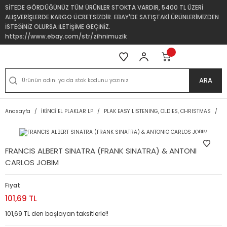
SİTEDE GÖRDÜĞÜNÜZ TÜM ÜRÜNLER STOKTA VARDIR, 5400 TL ÜZERİ
ALIŞVERİŞLERDE KARGO ÜCRETSİZDİR. EBAY'DE SATIŞTAKİ ÜRÜNLERİMİZDEN
İSTEĞİNİZ OLURSA İLETİŞİME GEÇİNİZ.
https://www.ebay.com/str/zihnimuzik
ARA
Anasayfa
İKİNCİ EL PLAKLAR LP
PLAK EASY LISTENING, OLDIES, CHRISTMAS
F
FRANCIS ALBERT SINATRA (FRANK SINATRA) & ANTONIO
CARLOS JOBIM
Fiyat
101,69 TL
101,69 TL den başlayan taksitlerle!!