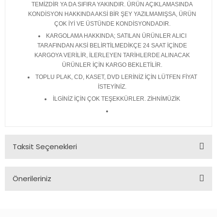
TEMİZDİR YA DA SIFIRA YAKINDIR. ÜRÜN AÇIKLAMASINDA
KONDİSYON HAKKINDA AKSİ BİR ŞEY YAZILMAMIŞSA, ÜRÜN
ÇOK İYİ VE ÜSTÜNDE KONDİSYONDADIR.
KARGOLAMA HAKKINDA; SATILAN ÜRÜNLER ALICI
TARAFINDAN AKSİ BELİRTİLMEDİKÇE 24 SAAT İÇİNDE
KARGOYA VERİLİR, İLERLEYEN TARİHLERDE ALINACAK
ÜRÜNLER İÇİN KARGO BEKLETİLİR.
TOPLU PLAK, CD, KASET, DVD LERİNİZ İÇİN LÜTFEN FİYAT
İSTEYİNİZ.
İLGİNİZ İÇİN ÇOK TEŞEKKÜRLER. ZİHNİMÜZİK
Taksit Seçenekleri
Önerileriniz
Bu ürünün fiyat bilgisi, resim, ürün açıklamalarında ve diğer
konularda yetersiz gördüğünüz noktaları öneri formunu
kullanarak tarafımıza iletebilirsiniz.