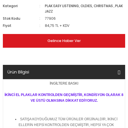
Kategori
PLAK EASY LISTENING, OLDIES, CHRISTMAS
,
PLAK
JAZZ
Stok Kodu
77906
Fiyat
84,75 TL + KDV
Gelince Haber Ver
Ürün Bilgisi
İNGİLTERE BASKI
İKİNCİ EL PLAKLAR KONTROLDEN GEÇMİŞTİR, KONDİSYON OLARAK 8
VE ÜSTÜ OLMASINA DİKKAT EDİYORUZ.
SATIŞA KOYDUĞUMUZ TÜM ÜRÜNLER ORİJİNALDİR, İKİNCİ
ELLERİN HEPSİ KONTROLDEN GEÇMİŞTİR, HEPSİ YA ÇOK