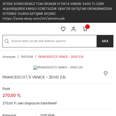
SİTEDE GÖRDÜĞÜNÜZ TÜM ÜRÜNLER STOKTA VARDIR, 5400 TL ÜZERİ
ALIŞVERİŞLERDE KARGO ÜCRETSİZDİR. EBAY'DE SATIŞTAKİ ÜRÜNLERİMİZDEN
İSTEĞİNİZ OLURSA İLETİŞİME GEÇİNİZ.
https://www.ebay.com/str/zihnimuzik
ARA
Anasayfa
DVD FİLM
FRANCESCO\'S VENICE - 2DVD 2.EL
FRANCESCO\'S VENICE - 2DVD 2.EL
Fiyat
270,00 TL
270,00 TL den başlayan taksitlerle!!
Kategori
DVD FİLM