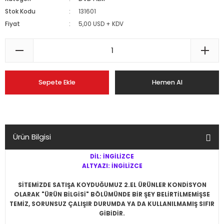
Stok Kodu
131601
Fiyat
5,00 USD + KDV
Sepete Ekle
Hemen Al
Ürün Bilgisi
DİL: İNGİLİZCE
ALTYAZI: İNGİLİZCE
SİTEMİZDE SATIŞA KOYDUĞUMUZ 2.EL ÜRÜNLER KONDİSYON
OLARAK "ÜRÜN BİLGİSİ" BÖLÜMÜNDE BİR ŞEY BELİRTİLMEMİŞSE
TEMİZ, SORUNSUZ ÇALIŞIR DURUMDA YA DA KULLANILMAMIŞ SIFIR
GİBİDİR.