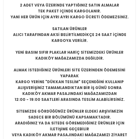
2 ADET VEYA ÜZERİNDE YAPTIĞINIZ SATIN ALMALAR
TEK PAKET İÇİNDE KARGOLANIR.
YANİ HER ÜRÜN İÇİN AYRI AYRI KARGO ÜCRETİ ÖDEMEZSİNİZ.
SATILAN ÜRÜNLER
ALICI TARAFINDAN AKSİ BELİRTİLMEDİKÇE 24 SAAT İÇİNDE
KARGOYA VERİLİR.
YENİ BASIM SIFIR PLAKLAR HARİÇ SİTEMİZDEKİ ÜRÜNLER
KADIKÖY MAĞAZAMIZDA DEĞİLDİR.
ALMAK İSTEDİĞİNİZ ÜRÜNLERİ SİTE ÜZERİNDEN ÖDEMESİNİ
YAPARAK
KARGO YERİNE "DÜKKAN TESLİM" SEÇENEĞİNİ KULLANIP
ALIŞVERİŞİNİZ TAMAMLANDIKTAN BİR İŞ GÜNÜ SONRA
KADIKÖY AKMAR PASAJINDAKİ MAĞAZAMIZDAN
12:00 - 19:00 SAATLERİ ARASINDA TESLİM ALABİLİRSİNİZ.
SİTEMİZDE GÖRDÜĞÜNÜZ ÜRÜNLER ELDEKİ ARŞİVİMİZİN
SADECE BİR BÖLÜMÜNÜ KAPSAMAKTADIR.
ARADIĞINIZ YA DA SİTEDE GÖREMEDİĞİNİZ ÜRÜNLER İÇİN
İLETİŞİME GEÇEBİLİR
VEYA KADIKÖY AKMAR PASAJINDAKİ MAĞAZAMIZI ZİYARET