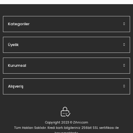
Ürün fiyatı diğer sitelerden daha pahalı.
Bu ürüne benzer farklı alternatifler olmalı.
Kategoriler
Üyelik
Gönder
Kurumsal
Alışveriş
Copyright 2023 © Zihni.com
Tüm Hakları Saklıdır. Kredi kartı bilgileriniz 256bit SSL sertifikası ile