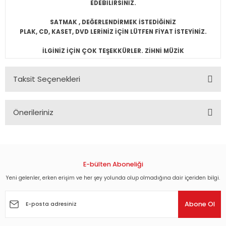
EDEBİLİRSİNİZ.
SATMAK , DEĞERLENDİRMEK İSTEDİĞİNİZ
PLAK, CD, KASET, DVD LERİNİZ İÇİN LÜTFEN FİYAT İSTEYİNİZ.
İLGİNİZ İÇİN ÇOK TEŞEKKÜRLER. ZİHNİ MÜZİK
Taksit Seçenekleri
Önerileriniz
Bu ürünün fiyat bilgisi, resim, ürün açıklamalarında ve diğer
konularda yetersiz gördüğünüz noktaları öneri formunu
kullanarak tarafımıza iletebilirsiniz.
Görüş ve önerileriniz için teşekkür ederiz.
E-bülten Aboneliği
Yeni gelenler, erken erişim ve her şey yolunda olup olmadığına dair içeriden bilgi.
Ürün resmi kalitesiz, bozuk veya görüntülenemiyor.
Ürün açıklamasında eksik bilgiler bulunuyor.
Abone Ol
Ürün bilgilerinde hatalar bulunuyor.