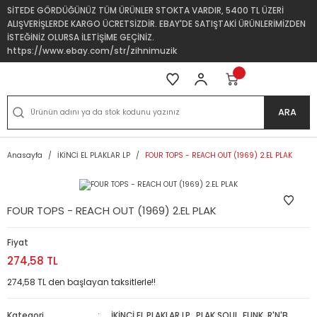
SİTEDE GÖRDÜĞÜNÜZ TÜM ÜRÜNLER STOKTA VARDIR, 5400 TL ÜZERİ
ALIŞVERİŞLERDE KARGO ÜCRETSİZDİR. EBAY'DE SATIŞTAKİ ÜRÜNLERİMİZDEN
İSTEĞİNİZ OLURSA İLETİŞİME GEÇİNİZ.
https://www.ebay.com/str/zihnimuzik
ARA
Anasayfa
İKİNCİ EL PLAKLAR LP
FOUR TOPS - REACH OUT (1969) 2.EL PLAK
FOUR TOPS - REACH OUT (1969) 2.EL PLAK
Fiyat
274,58 TL
274,58 TL den başlayan taksitlerle!!
Kategori
İKİNCİ EL PLAKLAR LP
,
PLAK SOUL, FUNK, R'N'B,