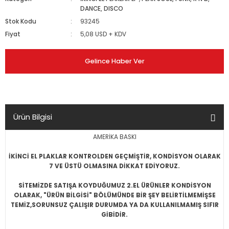
DANCE, DISCO
Stok Kodu
93245
Fiyat
5,08 USD + KDV
Gelince Haber Ver
Ürün Bilgisi
AMERİKA BASKI
İKİNCİ EL PLAKLAR KONTROLDEN GEÇMİŞTİR, KONDİSYON OLARAK
7 VE ÜSTÜ OLMASINA DİKKAT EDİYORUZ.
SİTEMİZDE SATIŞA KOYDUĞUMUZ 2.EL ÜRÜNLER KONDİSYON
OLARAK, "ÜRÜN BİLGİSİ" BÖLÜMÜNDE BİR ŞEY BELİRTİLMEMİŞSE
TEMİZ,SORUNSUZ ÇALIŞIR DURUMDA YA DA KULLANILMAMIŞ SIFIR
GİBİDİR.