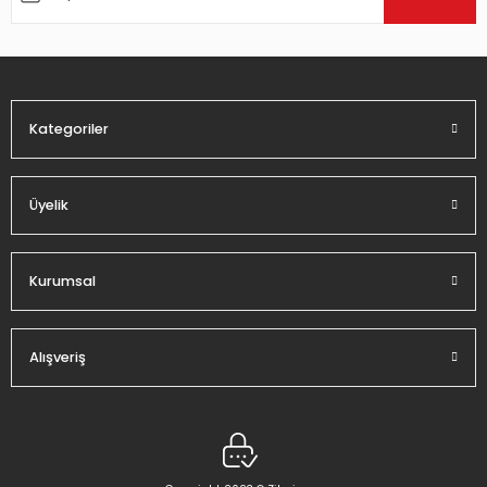
Ürün bilgilerinde hatalar bulunuyor.
Ürün fiyatı diğer sitelerden daha pahalı.
Bu ürüne benzer farklı alternatifler olmalı.
Kategoriler
Üyelik
Gönder
Kurumsal
Alışveriş