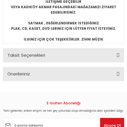
İLETİŞİME GEÇEBİLİR
VEYA KADIKÖY AKMAR PASAJINDAKİ MAĞAZAMIZI ZİYARET
EDEBİLİRSİNİZ.
SATMAK , DEĞERLENDİRMEK İSTEDİĞİNİZ
PLAK, CD, KASET, DVD LERİNİZ İÇİN LÜTFEN FİYAT İSTEYİNİZ.
İLGİNİZ İÇİN ÇOK TEŞEKKÜRLER. ZİHNİ MÜZİK
Taksit Seçenekleri
Önerileriniz
Bu ürünün fiyat bilgisi, resim, ürün açıklamalarında ve diğer
konularda yetersiz gördüğünüz noktaları öneri formunu
kullanarak tarafımıza iletebilirsiniz.
Görüş ve önerileriniz için teşekkür ederiz.
E-bülten Aboneliği
Yeni gelenler, erken erişim ve her şey yolunda olup olmadığına dair içeriden bilgi.
Ürün resmi kalitesiz, bozuk veya görüntülenemiyor.
Ürün açıklamasında eksik bilgiler bulunuyor.
Abone Ol