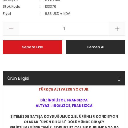
Stok Kodu
133376
Fiyat
8,33 USD + KDV
Sepete Ekle
Hemen Al
Ürün Bilgisi
TÜRKÇE ALTYAZISI YOKTUR.
DİL: İNGİLİZCE, FRANSIZCA
ALTYAZI: İNGİLİZCE, FRANSIZCA
SİTEMİZDE SATIŞA KOYDUĞUMUZ 2.EL ÜRÜNLER KONDİSYON
OLARAK "ÜRÜN BİLGİSİ" BÖLÜMÜNDE BİR ŞEY
BELİRTİLMEMİŞSE
TEMİZ, SORUNSUZ ÇALIŞIR DURUMDA YA DA