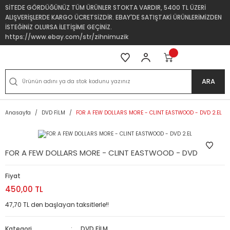
SİTEDE GÖRDÜĞÜNÜZ TÜM ÜRÜNLER STOKTA VARDIR, 5400 TL ÜZERİ
ALIŞVERİŞLERDE KARGO ÜCRETSİZDİR. EBAY'DE SATIŞTAKİ ÜRÜNLERİMİZDEN
İSTEĞİNİZ OLURSA İLETİŞİME GEÇİNİZ.
https://www.ebay.com/str/zihnimuzik
ARA
Anasayfa
DVD FİLM
FOR A FEW DOLLARS MORE - CLINT EASTWOOD - DVD 2.EL
FOR A FEW DOLLARS MORE - CLINT EASTWOOD - DVD 2.EL
Fiyat
450,00 TL
47,70 TL den başlayan taksitlerle!!
Kategori
DVD FİLM