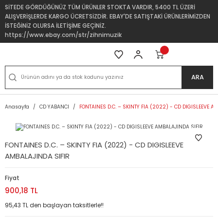
SİTEDE GÖRDÜĞÜNÜZ TÜM ÜRÜNLER STOKTA VARDIR, 5400 TL ÜZERİ
ALIŞVERİŞLERDE KARGO ÜCRETSİZDİR. EBAY'DE SATIŞTAKİ ÜRÜNLERİMİZDEN
İSTEĞİNİZ OLURSA İLETİŞİME GEÇİNİZ.
https://www.ebay.com/str/zihnimuzik
ARA
Anasayfa
CD YABANCI
FONTAINES D.C. – SKINTY FIA (2022) - CD DIGISLEEVE A
FONTAINES D.C. – SKINTY FIA (2022) - CD DIGISLEEVE
AMBALAJINDA SIFIR
Fiyat
900,18 TL
95,43 TL den başlayan taksitlerle!!