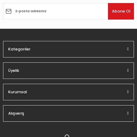
Ürün resmi kalitesiz, bozuk veya görüntülenemiyor.
Ürün açıklamasında eksik bilgiler bulunuyor.
Abone Ol
Ürün bilgilerinde hatalar bulunuyor.
Ürün fiyatı diğer sitelerden daha pahalı.
Bu ürüne benzer farklı alternatifler olmalı.
Kategoriler
Üyelik
Gönder
Kurumsal
Alışveriş