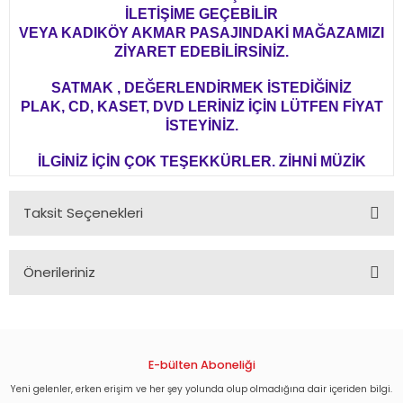
İLETİŞİME GEÇEBİLİR
VEYA KADIKÖY AKMAR PASAJINDAKİ MAĞAZAMIZI
ZİYARET EDEBİLİRSİNİZ.
SATMAK , DEĞERLENDİRMEK İSTEDİĞİNİZ
PLAK, CD, KASET, DVD LERİNİZ İÇİN LÜTFEN FİYAT
İSTEYİNİZ.
İLGİNİZ İÇİN ÇOK TEŞEKKÜRLER. ZİHNİ MÜZİK
Taksit Seçenekleri
Önerileriniz
Bu ürünün fiyat bilgisi, resim, ürün açıklamalarında ve diğer
konularda yetersiz gördüğünüz noktaları öneri formunu
kullanarak tarafımıza iletebilirsiniz.
Görüş ve önerileriniz için teşekkür ederiz.
E-bülten Aboneliği
Yeni gelenler, erken erişim ve her şey yolunda olup olmadığına dair içeriden bilgi.