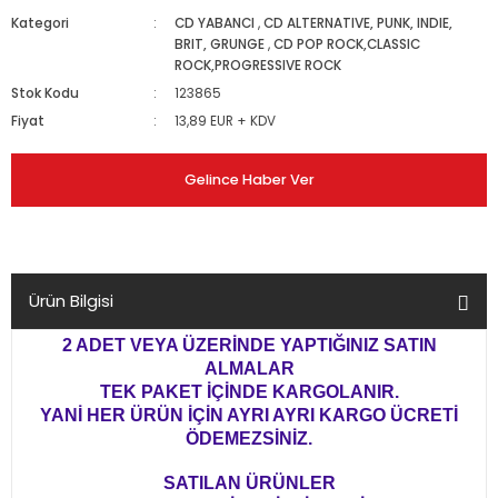
Kategori
CD YABANCI
,
CD ALTERNATIVE, PUNK, INDIE,
BRIT, GRUNGE
,
CD POP ROCK,CLASSIC
ROCK,PROGRESSIVE ROCK
Stok Kodu
123865
Fiyat
13,89 EUR + KDV
Gelince Haber Ver
Ürün Bilgisi
2 ADET VEYA ÜZERİNDE YAPTIĞINIZ SATIN
ALMALAR
TEK PAKET İÇİNDE KARGOLANIR.
YANİ HER ÜRÜN İÇİN AYRI AYRI KARGO ÜCRETİ
ÖDEMEZSİNİZ.
SATILAN ÜRÜNLER