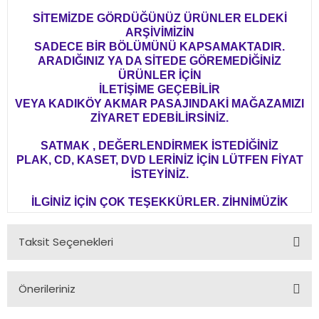
SİTEMİZDE GÖRDÜĞÜNÜZ ÜRÜNLER ELDEKİ
ARŞİVİMİZİN
SADECE BİR BÖLÜMÜNÜ KAPSAMAKTADIR.
ARADIĞINIZ YA DA SİTEDE GÖREMEDİĞİNİZ
ÜRÜNLER İÇİN
İLETİŞİME GEÇEBİLİR
VEYA KADIKÖY AKMAR PASAJINDAKİ MAĞAZAMIZI
ZİYARET EDEBİLİRSİNİZ.
SATMAK , DEĞERLENDİRMEK İSTEDİĞİNİZ
PLAK, CD, KASET, DVD LERİNİZ İÇİN LÜTFEN FİYAT
İSTEYİNİZ.
İLGİNİZ İÇİN ÇOK TEŞEKKÜRLER. ZİHNİMÜZİK
Taksit Seçenekleri
Önerileriniz
Bu ürünün fiyat bilgisi, resim, ürün açıklamalarında ve diğer