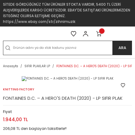
SİTEDE GÖRDÜĞÜNÜZ TÜM ÜRÜNLER STOKTA VARDIR, 5400 TL ÜZERİ
ALIŞVERİŞLERDE KARGO ÜCRETSİZDİR. EBAY'DE SATIŞTAKİ ÜRÜNLERİMİZDEN
İSTEĞİNİZ OLURSA İLETİŞİME GEÇİNİZ.
https://www.ebay.com/str/zihnimuzik
ARA
Anasayfa
SIFIR PLAKLAR LP
FONTAINES D.C. – A HERO'S DEATH (2020) - LP SIFI
KNITTING FACTORY
FONTAINES D.C. – A HERO'S DEATH (2020) - LP SIFIR PLAK
Fiyat
1.944,00 TL
206,08 TL den başlayan taksitlerle!!