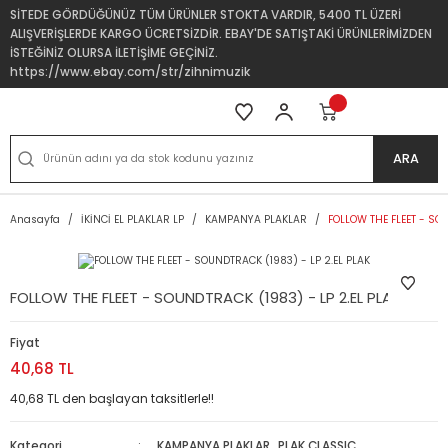
SİTEDE GÖRDÜĞÜNÜZ TÜM ÜRÜNLER STOKTA VARDIR, 5400 TL ÜZERİ
ALIŞVERİŞLERDE KARGO ÜCRETSİZDİR. EBAY'DE SATIŞTAKİ ÜRÜNLERİMİZDEN
İSTEĞİNİZ OLURSA İLETİŞİME GEÇİNİZ.
https://www.ebay.com/str/zihnimuzik
ARA
Anasayfa
İKİNCİ EL PLAKLAR LP
KAMPANYA PLAKLAR
FOLLOW THE FLEET - SOU
FOLLOW THE FLEET - SOUNDTRACK (1983) - LP 2.EL PLAK
Fiyat
40,68 TL
40,68 TL den başlayan taksitlerle!!
Kategori
KAMPANYA PLAKLAR
,
PLAK CLASSIC