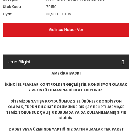
Stok Kodu
79150
Fiyat
33,90 TL + KDV
Gelince Haber Ver
Ürün Bilgisi
AMERİKA BASKI
İKİNCİ EL PLAKLAR KONTROLDEN GEÇMİŞTİR, KONDİSYON OLARAK
7 VE ÜSTÜ OLMASINA DİKKAT EDİYORUZ.
SİTEMİZDE SATIŞA KOYDUĞUMUZ 2.EL ÜRÜNLER KONDİSYON
OLARAK, "ÜRÜN BİLGİSİ" BÖLÜMÜNDE BİR ŞEY BELİRTİLMEMİŞSE
TEMİZ,SORUNSUZ ÇALIŞIR DURUMDA YA DA KULLANILMAMIŞ SIFIR
GİBİDİR.
2 ADET VEYA ÜZERİNDE YAPTIĞINIZ SATIN ALMALAR TEK PAKET