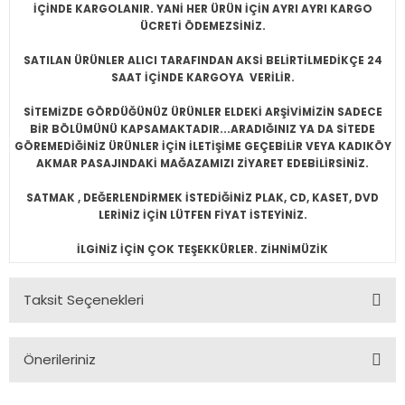
İÇİNDE KARGOLANIR. YANİ HER ÜRÜN İÇİN AYRI AYRI KARGO
ÜCRETİ ÖDEMEZSİNİZ.
SATILAN ÜRÜNLER ALICI TARAFINDAN AKSİ BELİRTİLMEDİKÇE 24
SAAT İÇİNDE KARGOYA VERİLİR.
SİTEMİZDE GÖRDÜĞÜNÜZ ÜRÜNLER ELDEKİ ARŞİVİMİZİN SADECE
BİR BÖLÜMÜNÜ KAPSAMAKTADIR...ARADIĞINIZ YA DA SİTEDE
GÖREMEDİĞİNİZ ÜRÜNLER İÇİN İLETİŞİME GEÇEBİLİR VEYA KADIKÖY
AKMAR PASAJINDAKİ MAĞAZAMIZI ZİYARET EDEBİLİRSİNİZ.
SATMAK , DEĞERLENDİRMEK İSTEDİĞİNİZ PLAK, CD, KASET, DVD
LERİNİZ İÇİN LÜTFEN FİYAT İSTEYİNİZ.
İLGİNİZ İÇİN ÇOK TEŞEKKÜRLER. ZİHNİMÜZİK
Taksit Seçenekleri
Önerileriniz
Bu ürünün fiyat bilgisi, resim, ürün açıklamalarında ve diğer