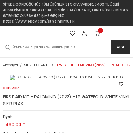
SİTEDE GÖRDÜĞÜNÜZ TÜM ÜRÜNLER STOKTA VARDIR, 5400 TL ÜZERİ
ALIŞVERİŞLERDE KARGO ÜCRETSİZDİR. EBAY'DE SATIŞTAKİ ÜRÜNLERİMİZDEN
İSTEĞİNİZ OLURSA İLETİŞİME GEÇİNİZ.
https://www.ebay.com/str/zihnimuzik
ARA
Anasayfa
SIFIR PLAKLAR LP
FIRST AID KIT - PALOMINO (2022) - LP GATEFOLD WH
COLUMBIA
FIRST AID KIT - PALOMINO (2022) - LP GATEFOLD WHITE VINYL
SIFIR PLAK
Fiyat
1.460,00 TL