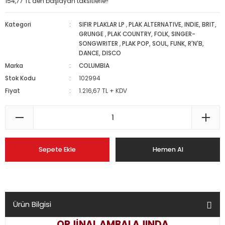
154,77 TL den başlayan taksitlerle!!
Kategori
SIFIR PLAKLAR LP
,
PLAK ALTERNATIVE, INDIE, BRIT,
GRUNGE
,
PLAK COUNTRY, FOLK, SINGER-
SONGWRITER
,
PLAK POP, SOUL, FUNK, R'N'B,
DANCE, DISCO
Marka
COLUMBIA
Stok Kodu
102994
Fiyat
1.216,67 TL + KDV
Sepete Ekle
Hemen Al
Ürün Bilgisi
ORJİNAL AMBALAJINDA