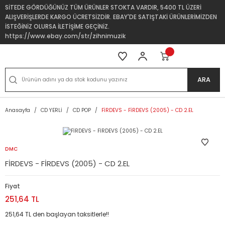
SİTEDE GÖRDÜĞÜNÜZ TÜM ÜRÜNLER STOKTA VARDIR, 5400 TL ÜZERİ
ALIŞVERİŞLERDE KARGO ÜCRETSİZDİR. EBAY'DE SATIŞTAKİ ÜRÜNLERİMİZDEN
İSTEĞİNİZ OLURSA İLETİŞİME GEÇİNİZ.
https://www.ebay.com/str/zihnimuzik
ARA
Anasayfa
CD YERLİ
CD POP
FİRDEVS - FİRDEVS (2005) - CD 2.EL
DMC
FİRDEVS - FİRDEVS (2005) - CD 2.EL
Fiyat
251,64 TL
251,64 TL den başlayan taksitlerle!!