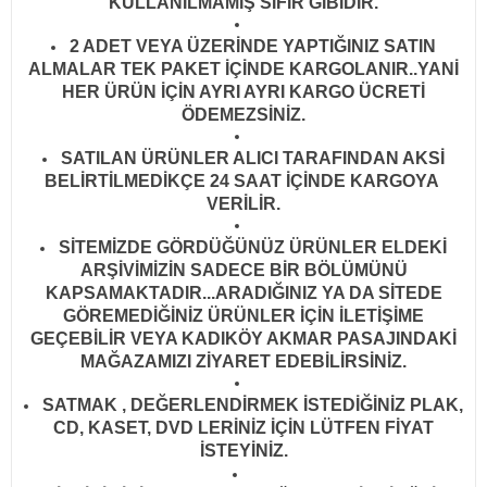
KULLANILMAMIŞ SIFIR GİBİDİR
.
2 ADET VEYA ÜZERİNDE YAPTIĞINIZ SATIN
ALMALAR TEK PAKET İÇİNDE KARGOLANIR..YANİ
HER ÜRÜN İÇİN AYRI AYRI KARGO ÜCRETİ
ÖDEMEZSİNİZ.
SATILAN ÜRÜNLER ALICI TARAFINDAN AKSİ
BELİRTİLMEDİKÇE 24 SAAT İÇİNDE KARGOYA
VERİLİR
.
SİTEMİZDE GÖRDÜĞÜNÜZ ÜRÜNLER ELDEKİ
ARŞİVİMİZİN SADECE BİR BÖLÜMÜNÜ
KAPSAMAKTADIR...ARADIĞINIZ YA DA SİTEDE
GÖREMEDİĞİNİZ ÜRÜNLER İÇİN İLETİŞİME
GEÇEBİLİR VEYA KADIKÖY AKMAR PASAJINDAKİ
MAĞAZAMIZI ZİYARET EDEBİLİRSİNİZ.
SATMAK , DEĞERLENDİRMEK İSTEDİĞİNİZ PLAK,
CD, KASET, DVD LERİNİZ İÇİN LÜTFEN FİYAT
İSTEYİNİZ.