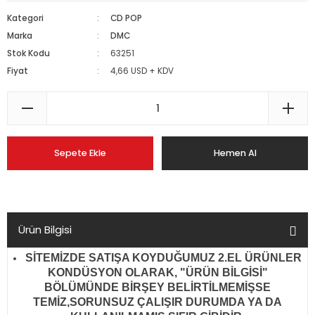
Kategori
CD POP
Marka
DMC
Stok Kodu
63251
Fiyat
4,66 USD + KDV
Sepete Ekle
Hemen Al
Ürün Bilgisi
SİTEMİZDE SATIŞA KOYDUĞUMUZ 2.EL ÜRÜNLER
KONDÜSYON OLARAK, "ÜRÜN BİLGİSİ"
BÖLÜMÜNDE BİRŞEY BELİRTİLMEMİŞSE
TEMİZ,SORUNSUZ ÇALIŞIR DURUMDA YA DA