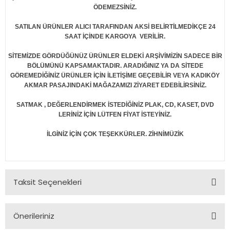
ÖDEMEZSİNİZ.
SATILAN ÜRÜNLER ALICI TARAFINDAN AKSİ BELİRTİLMEDİKÇE 24
SAAT İÇİNDE KARGOYA VERİLİR.
SİTEMİZDE GÖRDÜĞÜNÜZ ÜRÜNLER ELDEKİ ARŞİVİMİZİN SADECE BİR
BÖLÜMÜNÜ KAPSAMAKTADIR. ARADIĞINIZ YA DA SİTEDE
GÖREMEDİĞİNİZ ÜRÜNLER İÇİN İLETİŞİME GEÇEBİLİR VEYA KADIKÖY
AKMAR PASAJINDAKİ MAĞAZAMIZI ZİYARET EDEBİLİRSİNİZ.
SATMAK , DEĞERLENDİRMEK İSTEDİĞİNİZ PLAK, CD, KASET, DVD
LERİNİZ İÇİN LÜTFEN FİYAT İSTEYİNİZ.
İLGİNİZ İÇİN ÇOK TEŞEKKÜRLER. ZİHNİMÜZİK
Taksit Seçenekleri
Önerileriniz