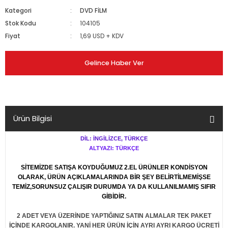
Kategori
DVD FİLM
Stok Kodu
104105
Fiyat
1,69 USD + KDV
Gelince Haber Ver
Ürün Bilgisi
DİL: İNGİLİZCE, TÜRKÇE
ALTYAZI: TÜRKÇE
SİTEMİZDE SATIŞA KOYDUĞUMUZ 2.EL ÜRÜNLER KONDİSYON
OLARAK, ÜRÜN AÇIKLAMALARINDA BİR ŞEY BELİRTİLMEMİŞSE
TEMİZ,SORUNSUZ ÇALIŞIR DURUMDA YA DA KULLANILMAMIŞ SIFIR
GİBİDİR.
2 ADET VEYA ÜZERİNDE YAPTIĞINIZ SATIN ALMALAR TEK PAKET
İÇİNDE KARGOLANIR. YANİ HER ÜRÜN İÇİN AYRI AYRI KARGO ÜCRETİ