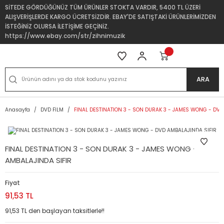
SİTEDE GÖRDÜĞÜNÜZ TÜM ÜRÜNLER STOKTA VARDIR, 5400 TL ÜZERİ
ALIŞVERİŞLERDE KARGO ÜCRETSİZDİR. EBAY'DE SATIŞTAKİ ÜRÜNLERİMİZDEN
İSTEĞİNİZ OLURSA İLETİŞİME GEÇİNİZ.
https://www.ebay.com/str/zihnimuzik
ARA
Anasayfa
DVD FİLM
FINAL DESTINATION 3 - SON DURAK 3 - JAMES WONG - DVD
FINAL DESTINATION 3 - SON DURAK 3 - JAMES WONG - DVD
AMBALAJINDA SIFIR
Fiyat
91,53 TL
91,53 TL den başlayan taksitlerle!!