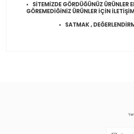
SİTEMİZDE GÖRDÜĞÜNÜZ ÜRÜNLER EL
GÖREMEDİĞİNİZ ÜRÜNLER İÇİN İLETİŞİ
SATMAK , DEĞERLENDİRMEK
Bu ürünün fiyat bilgisi, resim, ürün açıklamalarında ve diğer 
Görüş ve önerileriniz için teşekkür ederiz.
Ürün resmi kalitesiz, bozuk veya görüntülenemiyor.
Ürün açıklamasında eksik bilgiler bulunuyor.
Ürün bilgilerinde hatalar bulunuyor.
Yen
Ürün fiyatı diğer sitelerden daha pahalı.
Bu ürüne benzer farklı alternatifler olmalı.