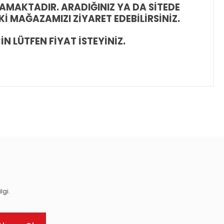
AMAKTADIR. ARADIĞINIZ YA DA SİTEDE
İ MAĞAZAMIZI ZİYARET EDEBİLİRSİNİZ.
İN LÜTFEN FİYAT İSTEYİNİZ.
ıza iletebilirsiniz.
lgi.