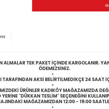
G
niz
IN ALMALAR TEK PAKET İÇİNDE KARGOLANIR. YAN
ÖDEMEZSİNİZ.
I TARAFINDAN AKSİ BELİRTİLMEDİKÇE 24 SAAT 
İTEMİZDEKİ ÜRÜNLER KADIKÖY MAĞAZAMIZDA DEĞİ
ERİNE "DÜKKAN TESLİM" SEÇENEĞİNİ KULLANIP
INDAKİ MAĞAZAMIZDAN 12:00 - 19:00 SAATLERİ