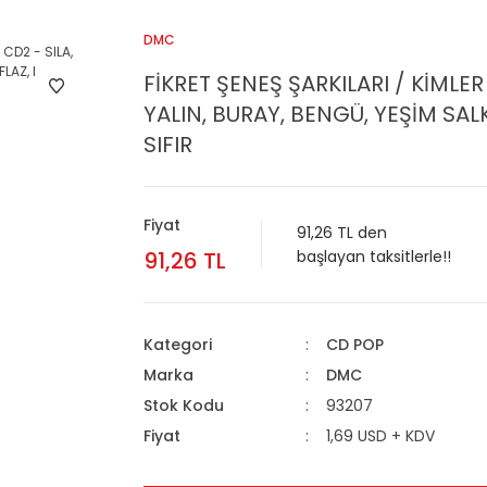
DMC
FİKRET ŞENEŞ ŞARKILARI / KİMLER 
YALIN, BURAY, BENGÜ, YEŞİM SAL
SIFIR
Fiyat
91,26 TL den
91,26 TL
başlayan taksitlerle!!
Kategori
CD POP
Marka
DMC
Stok Kodu
93207
Fiyat
1,69 USD + KDV