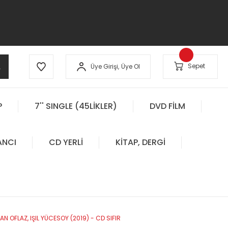
A
Sepet
Üye Girişi,
Üye Ol
P
7'' SINGLE (45LİKLER)
DVD FİLM
ANCI
CD YERLİ
KİTAP, DERGİ
CAN OFLAZ, IŞIL YÜCESOY (2019) - CD SIFIR