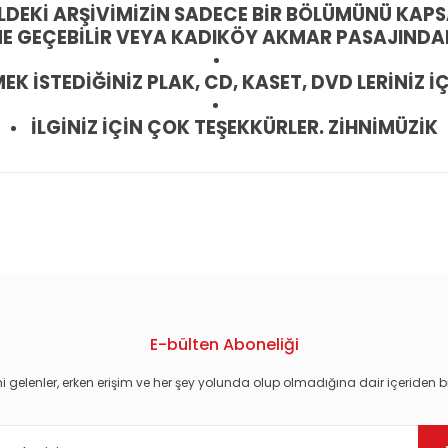
DEKİ ARŞİVİMİZİN SADECE BİR BÖLÜMÜNÜ KAPS
ME GEÇEBİLİR VEYA KADIKÖY AKMAR PASAJINDAK
 İSTEDİĞİNİZ PLAK, CD, KASET, DVD LERİNİZ İÇ
İLGİNİZ İÇİN ÇOK TEŞEKKÜRLER. ZİHNİMÜZİK
konularda yetersiz gördüğünüz noktaları öneri formunu kullanarak tarafım
E-bülten Aboneliği
i gelenler, erken erişim ve her şey yolunda olup olmadığına dair içeriden bi