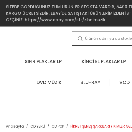
SİTEDE GÖRDÜĞÜNÜZ TÜM ÜRÜNLER STOKTA VARDIR, 5400 TL 
KARGO ÜCRETSİZDİR. EBAY'DE SATIŞTAKİ ÜRÜNLERİMİZDEN İSTE
GEÇİNİZ. https://www.ebay.com/str/zihnimuzik
SIFIR PLAKLAR LP
İKİNCİ EL PLAKLAR LP
DVD MÜZİK
BLU-RAY
VCD
Anasayfa
CD YERLİ
CD POP
FİKRET ŞENEŞ ŞARKILARI / KİMLER GEL