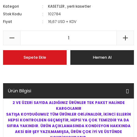
Kategori
KASETLER
,
yerli kasetler
Stok Kodu
102784
Fiyat
16,67 USD + KDV
Sepete Ekle
Hemen Al
Ürün Bilgisi
2 VE ÜZERİ SAYIDA ALDIĞINIZ ÜRÜNLER TEK PAKET HALİNDE
KARGOLANIR
SATIŞA KOYDUĞUMUZ TÜM ÜRÜNLER ORİJİNALDİR, İKİNCİ ELLERİN
HEPSİ KONTROLDEN GEÇMİŞTİR, HEPSİ YA ÇOK TEMİZDİR YA DA
SIFIRA YAKINDIR. ÜRÜN AÇIKLAMASINDA KONDİSYON HAKKINDA
AKSİ BİR ŞEY YAZILMAMIŞSA, ÜRÜN ÇOK İYİ VE ÜSTÜNDE