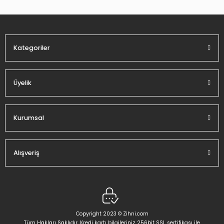
Ürün fiyatı diğer sitelerden daha pahalı.
Bu ürüne benzer farklı alternatifler olmalı.
Kategoriler
Üyelik
Gönder
Kurumsal
Alışveriş
Copyright 2023 © Zihni.com
Tüm Hakları Saklıdır. Kredi kartı bilgileriniz 256bit SSL sertifikası ile