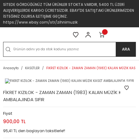
SİTEDE GÖRDÜĞÜNÜZ TÜM ÜRÜNLER STOKTA VARDIR, 5400 TL ÜZERİ
ALIŞVERİŞLERDE KARGO ÜCRETSİZDİR. EBAY'DE SATIŞTAKİ ÜRÜNLERİMİZDEN
İSTEĞİNİZ OLURSA İLETİŞİME GEÇİNİZ.
https://www.ebay.com/str/zihnimuzik
ARA
Anasayfa
KASETLER
FİKRET KIZILOK - ZAMAN ZAMAN (1983) KALAN MÜZİK KASET
FİKRET KIZILOK - ZAMAN ZAMAN (1983) KALAN MÜZİK KASET
AMBALAJINDA SIFIR
Fiyat
900,00 TL
95,41 TL den başlayan taksitlerle!!