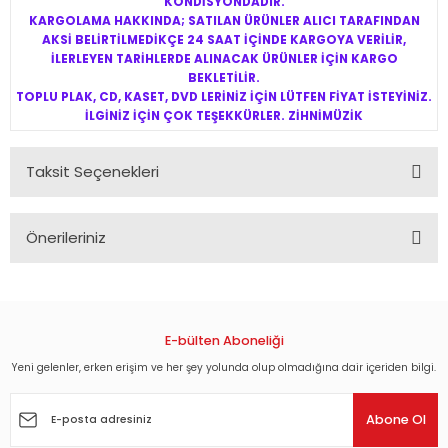
KONDİSYONDADIR.
KARGOLAMA HAKKINDA; SATILAN ÜRÜNLER ALICI TARAFINDAN
AKSİ BELİRTİLMEDİKÇE 24 SAAT İÇİNDE KARGOYA VERİLİR,
İLERLEYEN TARİHLERDE ALINACAK ÜRÜNLER İÇİN KARGO
BEKLETİLİR.
TOPLU PLAK, CD, KASET, DVD LERİNİZ İÇİN LÜTFEN FİYAT İSTEYİNİZ.
İLGİNİZ İÇİN ÇOK TEŞEKKÜRLER. ZİHNİMÜZİK
Taksit Seçenekleri
Önerileriniz
Bu ürünün fiyat bilgisi, resim, ürün açıklamalarında ve diğer
konularda yetersiz gördüğünüz noktaları öneri formunu
kullanarak tarafımıza iletebilirsiniz.
Görüş ve önerileriniz için teşekkür ederiz.
E-bülten Aboneliği
Yeni gelenler, erken erişim ve her şey yolunda olup olmadığına dair içeriden bilgi.
Ürün resmi kalitesiz, bozuk veya görüntülenemiyor.
Ürün açıklamasında eksik bilgiler bulunuyor.
Abone Ol
Ürün bilgilerinde hatalar bulunuyor.