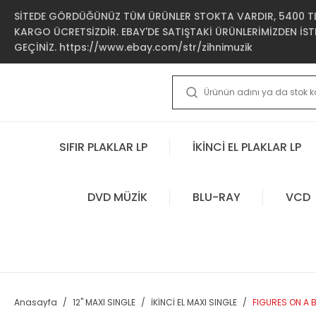
SİTEDE GÖRDÜĞÜNÜZ TÜM ÜRÜNLER STOKTA VARDIR, 5400 TL 
KARGO ÜCRETSİZDİR. EBAY'DE SATIŞTAKİ ÜRÜNLERİMİZDEN İSTE
GEÇİNİZ. https://www.ebay.com/str/zihnimuzik
SIFIR PLAKLAR LP
İKİNCİ EL PLAKLAR LP
DVD MÜZİK
BLU-RAY
VCD
Anasayfa
12'' MAXI SINGLE
İKİNCİ EL MAXI SINGLE
FIGURES ON A BE