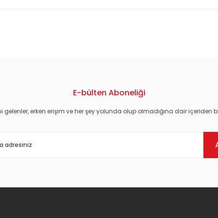
konularda yetersiz gördüğünüz noktaları öneri formunu kullanarak tarafım
E-bülten Aboneliği
i gelenler, erken erişim ve her şey yolunda olup olmadığına dair içeriden bi
Gönder