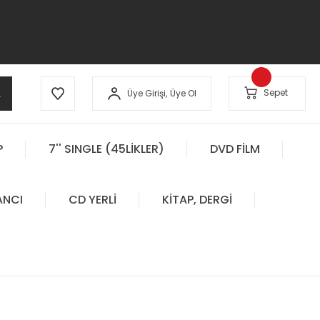
A
Sepet
Üye Girişi,
Üye Ol
P
7'' SINGLE (45LİKLER)
DVD FİLM
ANCI
CD YERLİ
KİTAP, DERGİ