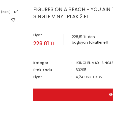
FIGURES ON A BEACH - YOU AIN'T
SINGLE VINYL PLAK 2.EL
Fiyat
228,81 TL den
228,81 TL
başlayan taksitlerle!!
Kategori
İKİNCİ EL MAXI SINGL
Stok Kodu
63295
Fiyat
4,24 USD + KDV
G