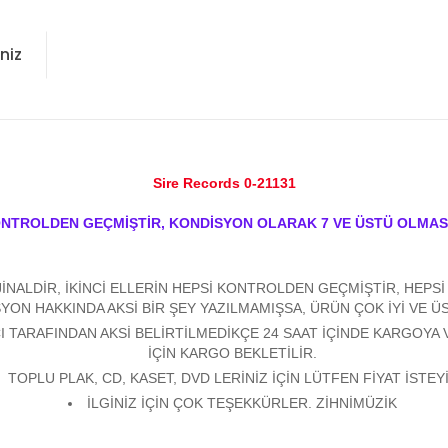
niz
Sire Records 0-21131
ONTROLDEN GEÇMİŞTİR, KONDİSYON OLARAK 7 VE ÜSTÜ OLMAS
ALDİR, İKİNCİ ELLERİN HEPSİ KONTROLDEN GEÇMİŞTİR, HEPSİ Y
YON HAKKINDA AKSİ BİR ŞEY YAZILMAMIŞSA, ÜRÜN ÇOK İYİ VE 
 TARAFINDAN AKSİ BELİRTİLMEDİKÇE 24 SAAT İÇİNDE KARGOYA 
İÇİN KARGO BEKLETİLİR.
TOPLU PLAK, CD, KASET, DVD LERİNİZ İÇİN LÜTFEN FİYAT İSTEYİ
İLGİNİZ İÇİN ÇOK TEŞEKKÜRLER. ZİHNİMÜZİK