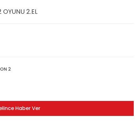
2 OYUNU 2.EL
ION 2
elince Haber Ver