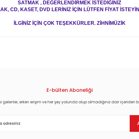
SATMAK , DEĞERLENDİRMEK İSTEDİĞİNİZ
AK, CD, KASET, DVD LERİNİZ İÇİN LÜTFEN FİYAT İSTEYİN
İLGİNİZ İÇİN ÇOK TEŞEKKÜRLER. ZİHNİMÜZİK
konularda yetersiz gördüğünüz noktaları öneri formunu kullanarak tarafım
E-bülten Aboneliği
i gelenler, erken erişim ve her şey yolunda olup olmadığına dair içeriden bi