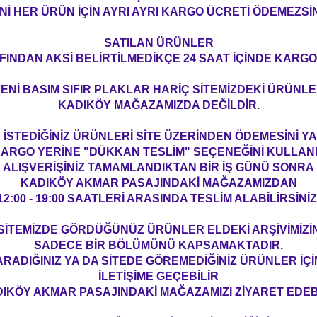
Nİ HER ÜRÜN İÇİN AYRI AYRI KARGO ÜCRETİ ÖDEMEZSİN
SATILAN ÜRÜNLER
FINDAN AKSİ BELİRTİLMEDİKÇE 24 SAAT İÇİNDE KARGO
ENİ BASIM SIFIR PLAKLAR HARİÇ SİTEMİZDEKİ ÜRÜNL
KADIKÖY MAĞAZAMIZDA DEĞİLDİR.
İSTEDİĞİNİZ ÜRÜNLERİ SİTE ÜZERİNDEN ÖDEMESİNİ 
ARGO YERİNE "DÜKKAN TESLİM" SEÇENEĞİNİ KULLAN
ALIŞVERİŞİNİZ TAMAMLANDIKTAN BİR İŞ GÜNÜ SONRA
KADIKÖY AKMAR PASAJINDAKİ MAĞAZAMIZDAN
12:00 - 19:00 SAATLERİ ARASINDA TESLİM ALABİLİRSİNİZ
SİTEMİZDE GÖRDÜĞÜNÜZ ÜRÜNLER ELDEKİ ARŞİVİMİZİ
SADECE BİR BÖLÜMÜNÜ KAPSAMAKTADIR.
ARADIĞINIZ YA DA SİTEDE GÖREMEDİĞİNİZ ÜRÜNLER İÇİ
İLETİŞİME GEÇEBİLİR
IKÖY AKMAR PASAJINDAKİ MAĞAZAMIZI ZİYARET EDEBİ