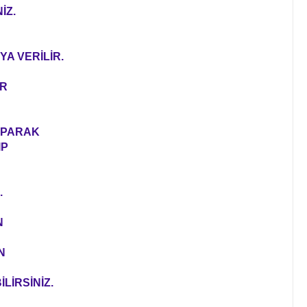
İZ.
YA VERİLİR.
ER
YAPARAK
IP
.
N
N
LİRSİNİZ.