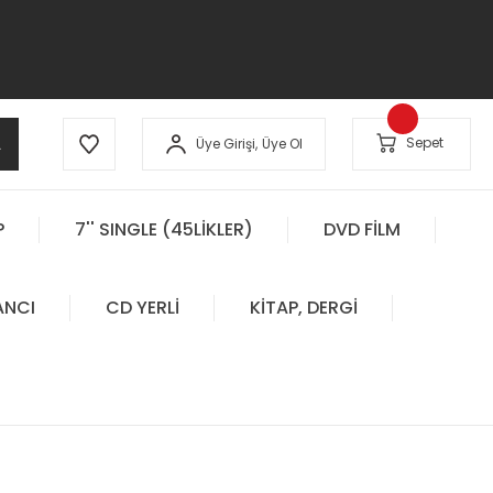
A
Sepet
Üye Girişi,
Üye Ol
P
7'' SINGLE (45LİKLER)
DVD FİLM
ANCI
CD YERLİ
KİTAP, DERGİ