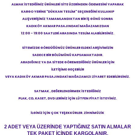
ALMAK İSTEDİĞİNİZ ÜRÜNLERİ SİTE ÜZERİNDEN ÖDEMESİNİ YAPARAK
KARGO YERİNE "DÜKKAN TESLİM" SEÇENEĞİNİ KULLANIP
ALIŞVERİŞİNİZ TAMAMLANDIKTAN BİR İŞ GÜNÜ SONRA
KADIKÖY AKMAR PASAJINDAKİ MAĞAZAMIZDAN
12:00 - 19:00 SAATLERİ ARASINDA TESLİM ALABİLİRSİNİZ.
SİTEMİZDE GÖRDÜĞÜNÜZ ÜRÜNLER ELDEKİ ARŞİVİMİZİN
SADECE BİR BÖLÜMÜNÜ KAPSAMAKTADIR.
ARADIĞINIZ YA DA SİTEDE GÖREMEDİĞİNİZ ÜRÜNLER İÇİN
İLETİŞİME GEÇEBİLİR
VEYA KADIKÖY AKMAR PASAJINDAKİ MAĞAZAMIZI ZİYARET EDEBİLİRSİNİZ.
SATMAK , DEĞERLENDİRMEK İSTEDİĞİNİZ
PLAK, CD, KASET, DVD LERİNİZ İÇİN LÜTFEN FİYAT İSTEYİNİZ.
İLGİNİZ İÇİN ÇOK TEŞEKKÜRLER. ZİHNİMÜZİK
2 ADET VEYA ÜZERİNDE YAPTIĞINIZ SATIN ALMALAR
TEK PAKET İÇİNDE KARGOLANIR.