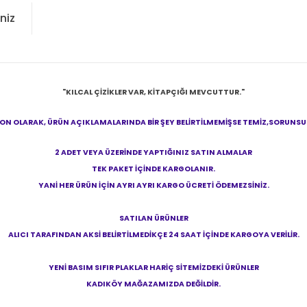
niz
"KILCAL ÇİZİKLER VAR, KİTAPÇIĞI MEVCUTTUR."
N OLARAK, ÜRÜN AÇIKLAMALARINDA BİR ŞEY BELİRTİLMEMİŞSE TEMİZ,SORUNSUZ 
2 ADET VEYA ÜZERİNDE YAPTIĞINIZ SATIN ALMALAR
TEK PAKET İÇİNDE KARGOLANIR.
YANİ HER ÜRÜN İÇİN AYRI AYRI KARGO ÜCRETİ ÖDEMEZSİNİZ.
SATILAN ÜRÜNLER
ALICI TARAFINDAN AKSİ BELİRTİLMEDİKÇE 24 SAAT İÇİNDE KARGOYA VERİLİR.
YENİ BASIM SIFIR PLAKLAR HARİÇ SİTEMİZDEKİ ÜRÜNLER
KADIKÖY MAĞAZAMIZDA DEĞİLDİR.