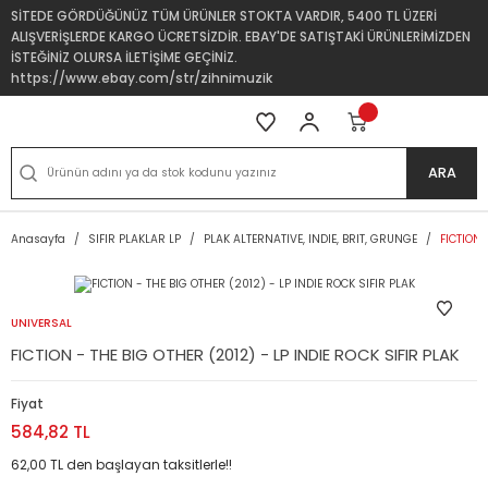
SİTEDE GÖRDÜĞÜNÜZ TÜM ÜRÜNLER STOKTA VARDIR, 5400 TL ÜZERİ
ALIŞVERİŞLERDE KARGO ÜCRETSİZDİR. EBAY'DE SATIŞTAKİ ÜRÜNLERİMİZDEN
İSTEĞİNİZ OLURSA İLETİŞİME GEÇİNİZ.
https://www.ebay.com/str/zihnimuzik
ARA
Anasayfa
SIFIR PLAKLAR LP
PLAK ALTERNATIVE, INDIE, BRIT, GRUNGE
FICTION 
UNIVERSAL
FICTION - THE BIG OTHER (2012) - LP INDIE ROCK SIFIR PLAK
Fiyat
584,82 TL
62,00 TL den başlayan taksitlerle!!