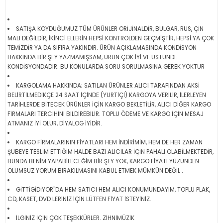
SATIŞA KOYDUĞUMUZ TÜM ÜRÜNLER ORİJİNALDİR, BULGAR, RUS, ÇİN
MALI DEĞİLDİR, İKİNCİ ELLERİN HEPSİ KONTROLDEN GEÇMİŞTİR, HEPSİ YA ÇOK
TEMİZDİR YA DA SIFIRA YAKINDIR. ÜRÜN AÇIKLAMASINDA KONDİSYON
HAKKINDA BİR ŞEY YAZMAMIŞSAM, ÜRÜN ÇOK İYİ VE ÜSTÜNDE
KONDİSYONDADIR. BU KONULARDA SORU SORULMASINA GEREK YOKTUR
KARGOLAMA HAKKINDA; SATILAN ÜRÜNLER ALICI TARAFINDAN AKSİ
BELİRTİLMEDİKÇE 24 SAAT İÇİNDE (YURTİÇİ) KARGOYA VERİLİR, İLERLEYEN
TARİHLERDE BİTECEK ÜRÜNLER İÇİN KARGO BEKLETİLİR, ALICI DİĞER KARGO
FİRMALARI TERCİHİNİ BİLDİREBİLİR. TOPLU ÖDEME VE KARGO İÇİN MESAJ
ATMANIZ İYİ OLUR, DİYALOG İYİDİR.
KARGO FİRMALARININ FİYATLARI HEM İNDİRİMİM, HEM DE HER ZAMAN
ŞUBEYE TESLİM ETTİĞİM HALDE BAZI ALICILAR İÇİN PAHALI OLABİLMEKTEDİR,
BUNDA BENİM YAPABİLECEĞİM BİR ŞEY YOK, KARGO FİYATI YÜZÜNDEN
OLUMSUZ YORUM BIRAKILMASINI KABUL ETMEK MÜMKÜN DEĞİL .
GİTTİGİDİYOR"DA HEM SATICI HEM ALICI KONUMUNDAYIM, TOPLU PLAK,
CD, KASET, DVD LERİNİZ İÇİN LÜTFEN FİYAT İSTEYİNİZ.
İLGİNİZ İÇİN ÇOK TEŞEKKÜRLER. ZİHNİMÜZİK