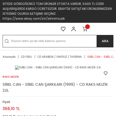
SİTEDE GÖRDÜĞÜNÜZ TÜM ÜRÜNLER STOKTA VARDIR, 5400 TL ÜZERİ
ALIŞVERİŞLERDE KARGO ÜCRETSİZDİR. EBAY'DE SATIŞTAKİ ÜRÜNLERİMİZDEN
İSTEĞİNİZ OLURSA İLETİŞİME GEÇİNİZ.
https://www.ebay.com/str/zihnimuzik
ARA
Anasayfa
CD YERLİ
CD ARABESK / FANTAZİ / TAVERNA
SİBEL CAN - SİBEL CA
RAKS MÜZİK
SİBEL CAN - SİBEL CAN ŞARKILARI (1999) - CD RAKS MÜZİK
2.EL
Fiyat
366,10 TL