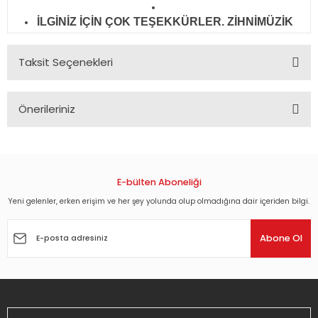
İLGİNİZ İÇİN ÇOK TEŞEKKÜRLER. ZİHNİMÜZİK
Taksit Seçenekleri
Önerileriniz
Bu ürünün fiyat bilgisi, resim, ürün açıklamalarında ve diğer
konularda yetersiz gördüğünüz noktaları öneri formunu
kullanarak tarafımıza iletebilirsiniz.
Görüş ve önerileriniz için teşekkür ederiz.
E-bülten Aboneliği
Yeni gelenler, erken erişim ve her şey yolunda olup olmadığına dair içeriden bilgi.
Ürün resmi kalitesiz, bozuk veya görüntülenemiyor.
Ürün açıklamasında eksik bilgiler bulunuyor.
Abone Ol
Ürün bilgilerinde hatalar bulunuyor.
Ürün fiyatı diğer sitelerden daha pahalı.
Bu ürüne benzer farklı alternatifler olmalı.