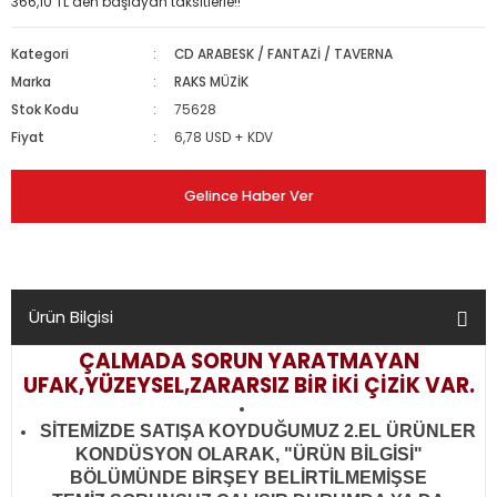
366,10 TL den başlayan taksitlerle!!
Kategori
CD ARABESK / FANTAZİ / TAVERNA
Marka
RAKS MÜZİK
Stok Kodu
75628
Fiyat
6,78 USD + KDV
Gelince Haber Ver
Ürün Bilgisi
ÇALMADA SORUN YARATMAYAN
UFAK,YÜZEYSEL,ZARARSIZ BİR İKİ ÇİZİK VAR.
SİTEMİZDE SATIŞA KOYDUĞUMUZ 2.EL ÜRÜNLER
KONDÜSYON OLARAK, "ÜRÜN BİLGİSİ"
BÖLÜMÜNDE BİRŞEY BELİRTİLMEMİŞSE