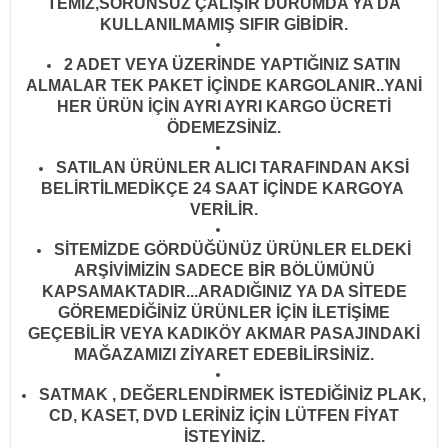
TEMİZ,SORUNSUZ ÇALIŞIR DURUMDA YA DA
KULLANILMAMIŞ SIFIR GİBİDİR
.
2 ADET VEYA ÜZERİNDE YAPTIĞINIZ SATIN
ALMALAR TEK PAKET İÇİNDE KARGOLANIR..YANİ
HER ÜRÜN İÇİN AYRI AYRI KARGO ÜCRETİ
ÖDEMEZSİNİZ.
SATILAN ÜRÜNLER ALICI TARAFINDAN AKSİ
BELİRTİLMEDİKÇE 24 SAAT İÇİNDE KARGOYA
VERİLİR
.
SİTEMİZDE GÖRDÜĞÜNÜZ ÜRÜNLER ELDEKİ
ARŞİVİMİZİN SADECE BİR BÖLÜMÜNÜ
KAPSAMAKTADIR...ARADIĞINIZ YA DA SİTEDE
GÖREMEDİĞİNİZ ÜRÜNLER İÇİN İLETİŞİME
GEÇEBİLİR VEYA KADIKÖY AKMAR PASAJINDAKİ
MAĞAZAMIZI ZİYARET EDEBİLİRSİNİZ.
SATMAK , DEĞERLENDİRMEK İSTEDİĞİNİZ PLAK,
CD, KASET, DVD LERİNİZ İÇİN LÜTFEN FİYAT
İSTEYİNİZ.