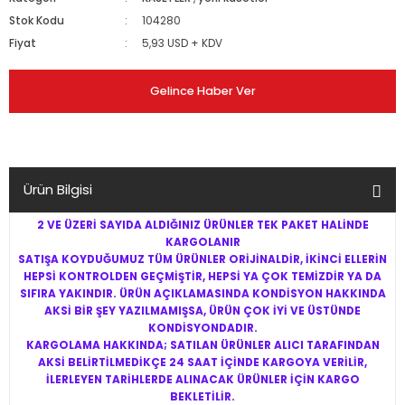
Stok Kodu
104280
Fiyat
5,93 USD + KDV
Gelince Haber Ver
Ürün Bilgisi
2 VE ÜZERİ SAYIDA ALDIĞINIZ ÜRÜNLER TEK PAKET HALİNDE
KARGOLANIR
SATIŞA KOYDUĞUMUZ TÜM ÜRÜNLER ORİJİNALDİR, İKİNCİ ELLERİN
HEPSİ KONTROLDEN GEÇMİŞTİR, HEPSİ YA ÇOK TEMİZDİR YA DA
SIFIRA YAKINDIR. ÜRÜN AÇIKLAMASINDA KONDİSYON HAKKINDA
AKSİ BİR ŞEY YAZILMAMIŞSA, ÜRÜN ÇOK İYİ VE ÜSTÜNDE
KONDİSYONDADIR.
KARGOLAMA HAKKINDA; SATILAN ÜRÜNLER ALICI TARAFINDAN
AKSİ BELİRTİLMEDİKÇE 24 SAAT İÇİNDE KARGOYA VERİLİR,
İLERLEYEN TARİHLERDE ALINACAK ÜRÜNLER İÇİN KARGO
BEKLETİLİR.