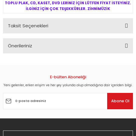
TOPLU PLAK, CD, KASET, DVD LERİNİZ İÇİN LÜTFEN FİYAT İSTEYİNİZ.
İLGİNİZ İÇİN ÇOK TEŞEKKÜRLER. ZİHNİMÜZİK
Taksit Seçenekleri
Önerileriniz
Bu ürünün fiyat bilgisi, resim, ürün açıklamalarında ve diğer
konularda yetersiz gördüğünüz noktaları öneri formunu
kullanarak tarafımıza iletebilirsiniz.
Görüş ve önerileriniz için teşekkür ederiz.
E-bülten Aboneliği
Yeni gelenler, erken erişim ve her şey yolunda olup olmadığına dair içeriden bilgi.
Ürün resmi kalitesiz, bozuk veya görüntülenemiyor.
Ürün açıklamasında eksik bilgiler bulunuyor.
Abone Ol
Ürün bilgilerinde hatalar bulunuyor.
Ürün fiyatı diğer sitelerden daha pahalı.
Bu ürüne benzer farklı alternatifler olmalı.