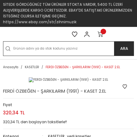
SİTEDE GÖRDÜĞÜNÜZ TÜM ÜRÜNLER STOKTA VARDIR, 5400 TL ÜZERİ
ALIŞVERİŞLERDE KARGO ÜCRETSİZDİR. EBAY'DE SATIŞTAKİ ÜRÜNLERİMİZDEN
İSTEĞİNİZ OLURSA İLETİŞİME GEÇİNİZ.
https://www.ebay.com/str/zihnimuzik
ARA
Anasayfa
KASETLER
FERDİ ÖZBEĞEN - ŞARKILARIM (1991) - KASET 2.EL
FERDİ ÖZBEĞEN - ŞARKILARIM (1991) - KASET 2.EL
Fiyat
320,34 TL
320,34 TL den başlayan taksitlerle!!
Kategori
KASETLER
,
yerli kasetler