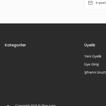
3.024,00 TL
Kategoriler
Üyelik
Yeni Üyelik
Üye Girişi
Şifremi Unu
Copyright 2023 © Zihni.com