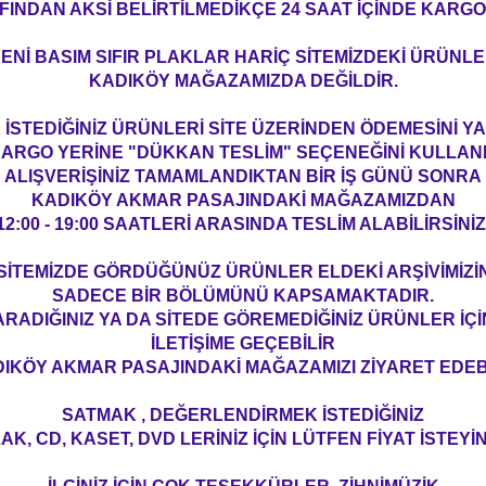
FINDAN AKSİ BELİRTİLMEDİKÇE 24 SAAT İÇİNDE KARGO
ENİ BASIM SIFIR PLAKLAR HARİÇ SİTEMİZDEKİ ÜRÜNL
KADIKÖY MAĞAZAMIZDA DEĞİLDİR.
İSTEDİĞİNİZ ÜRÜNLERİ SİTE ÜZERİNDEN ÖDEMESİNİ 
ARGO YERİNE "DÜKKAN TESLİM" SEÇENEĞİNİ KULLAN
ALIŞVERİŞİNİZ TAMAMLANDIKTAN BİR İŞ GÜNÜ SONRA
KADIKÖY AKMAR PASAJINDAKİ MAĞAZAMIZDAN
12:00 - 19:00 SAATLERİ ARASINDA TESLİM ALABİLİRSİNİZ
SİTEMİZDE GÖRDÜĞÜNÜZ ÜRÜNLER ELDEKİ ARŞİVİMİZİ
SADECE BİR BÖLÜMÜNÜ KAPSAMAKTADIR.
ARADIĞINIZ YA DA SİTEDE GÖREMEDİĞİNİZ ÜRÜNLER İÇİ
İLETİŞİME GEÇEBİLİR
IKÖY AKMAR PASAJINDAKİ MAĞAZAMIZI ZİYARET EDEBİ
SATMAK , DEĞERLENDİRMEK İSTEDİĞİNİZ
AK, CD, KASET, DVD LERİNİZ İÇİN LÜTFEN FİYAT İSTEYİN