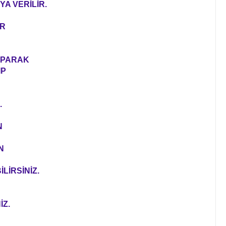
YA VERİLİR.
ER
YAPARAK
IP
.
N
N
LİRSİNİZ.
İZ.