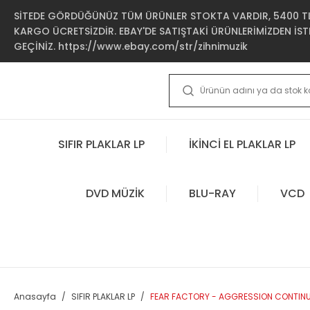
SİTEDE GÖRDÜĞÜNÜZ TÜM ÜRÜNLER STOKTA VARDIR, 5400 TL 
KARGO ÜCRETSİZDİR. EBAY'DE SATIŞTAKİ ÜRÜNLERİMİZDEN İSTE
GEÇİNİZ. https://www.ebay.com/str/zihnimuzik
SIFIR PLAKLAR LP
İKİNCİ EL PLAKLAR LP
DVD MÜZİK
BLU-RAY
VCD
Anasayfa
SIFIR PLAKLAR LP
FEAR FACTORY - AGGRESSION CONTINUUM