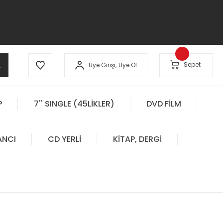
A
Sepet
Üye Girişi,
Üye Ol
P
7'' SINGLE (45LİKLER)
DVD FİLM
ANCI
CD YERLİ
KİTAP, DERGİ