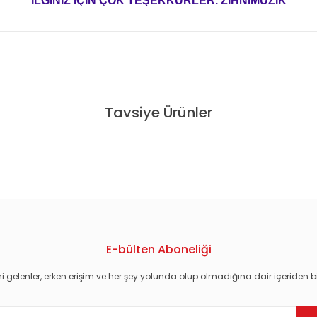
İLGİNİZ İÇİN ÇOK TEŞEKKÜRLER. ZİHNİMÜZİK
konularda yetersiz gördüğünüz noktaları öneri formunu kullanarak tarafım
Tavsiye Ürünler
LF SPEED MASTERED SIFIR PLAK
QUEEN - JAZZ (1978) - LP 180G
E-bülten Aboneliği
i gelenler, erken erişim ve her şey yolunda olup olmadığına dair içeriden bi
D EDITION SIFIR PLAK
Gönder