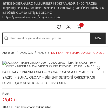
SİTEDE GÖRDÜĞÜNÜZ TÜM ÜRÜNLER STOKTA VARDIR, 5400 TL ÜZERİ
ALIŞVERİŞLERDE KARGO ÜCRETSİZDİR. EBAY'DE SATIŞTAKİ ÜRÜNLERİMİZDEN
İSTEĞİNİZ OLURSA İLETİŞİME GEÇİNİZ.
https://www.ebay.com/str/zihnimuzik
ARA
Anasayfa
DVD MÜZİK
KLASİK
FAZIL SAY - NAZIM ORATORYOSU - GENCO ERKAL
FAZIL SAY - NAZIM ORATORYOSU - GENCO ERKAL - İBRAHİM
YAZICI - ZUHAL OLCAY - BİLKENT SENFONİ ORKESTRASI
DEVLET ÇOKSESLİ KOROSU - DVD SIFIR
Fiyat
28,47 TL
28,47 TL den başlayan taksitlerle!!