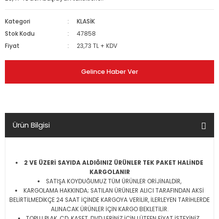
Kategori
KLASİK
Stok Kodu
47858
Fiyat
23,73 TL + KDV
Gelince Haber Ver
Ürün Bilgisi
2 VE ÜZERİ SAYIDA ALDIĞINIZ ÜRÜNLER TEK PAKET HALİNDE
KARGOLANIR
SATIŞA KOYDUĞUMUZ TÜM ÜRÜNLER ORİJİNALDİR,
KARGOLAMA HAKKINDA; SATILAN ÜRÜNLER ALICI TARAFINDAN AKSİ
BELİRTİLMEDİKÇE 24 SAAT İÇİNDE KARGOYA VERİLİR, İLERLEYEN TARİHLERDE
ALINACAK ÜRÜNLER İÇİN KARGO BEKLETİLİR.
TOPLU PLAK, CD, KASET, DVD LERİNİZ İÇİN LÜTFEN FİYAT İSTEYİNİZ.