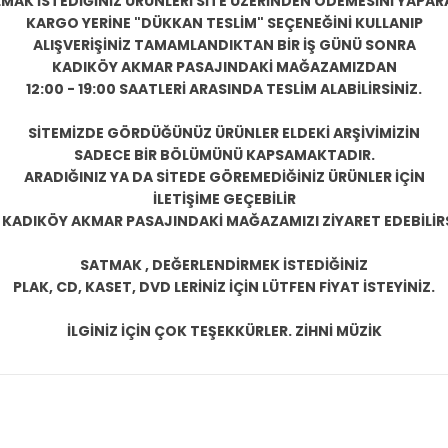
LMAK İSTEDİĞİNİZ ÜRÜNLERİ SİTE ÜZERİNDEN ÖDEMESİNİ YAPAR
KARGO YERİNE "DÜKKAN TESLİM" SEÇENEĞİNİ KULLANIP
ALIŞVERİŞİNİZ TAMAMLANDIKTAN BİR İŞ GÜNÜ SONRA
KADIKÖY AKMAR PASAJINDAKİ MAĞAZAMIZDAN
12:00 - 19:00 SAATLERİ ARASINDA TESLİM ALABİLİRSİNİZ.
SİTEMİZDE GÖRDÜĞÜNÜZ ÜRÜNLER ELDEKİ ARŞİVİMİZİN
SADECE BİR BÖLÜMÜNÜ KAPSAMAKTADIR.
ARADIĞINIZ YA DA SİTEDE GÖREMEDİĞİNİZ ÜRÜNLER İÇİN
İLETİŞİME GEÇEBİLİR
 KADIKÖY AKMAR PASAJINDAKİ MAĞAZAMIZI ZİYARET EDEBİLİRS
SATMAK , DEĞERLENDİRMEK İSTEDİĞİNİZ
PLAK, CD, KASET, DVD LERİNİZ İÇİN LÜTFEN FİYAT İSTEYİNİZ.
İLGİNİZ İÇİN ÇOK TEŞEKKÜRLER. ZİHNİ MÜZİK
konularda yetersiz gördüğünüz noktaları öneri formunu kullanarak tarafım