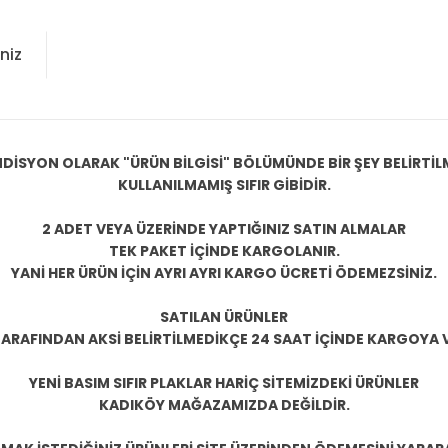
niz
DİSYON OLARAK "ÜRÜN BİLGİSİ" BÖLÜMÜNDE BİR ŞEY BELİRTİ
KULLANILMAMIŞ SIFIR
GİBİDİR.
2 ADET VEYA ÜZERİNDE YAPTIĞINIZ SATIN ALMALAR
TEK PAKET İÇİNDE KARGOLANIR.
YANİ HER ÜRÜN İÇİN AYRI AYRI KARGO ÜCRETİ ÖDEMEZSİNİZ.
SATILAN ÜRÜNLER
TARAFINDAN AKSİ BELİRTİLMEDİKÇE 24 SAAT İÇİNDE KARGOYA V
YENİ BASIM SIFIR PLAKLAR HARİÇ SİTEMİZDEKİ ÜRÜNLER
KADIKÖY MAĞAZAMIZDA DEĞİLDİR.