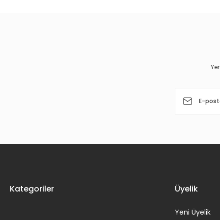
Ürün resmi kalitesiz, bozuk veya görüntülenemiyor.
Ürün açıklamasında eksik bilgiler bulunuyor.
Ürün bilgilerinde hatalar bulunuyor.
Yen
Ürün fiyatı diğer sitelerden daha pahalı.
Bu ürüne benzer farklı alternatifler olmalı.
Kategoriler
Üyelik
Yeni Üyelik