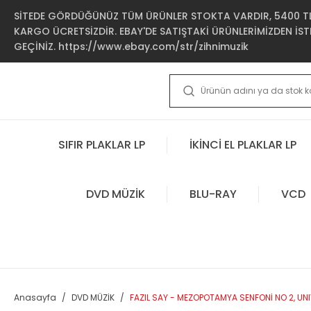
SİTEDE GÖRDÜĞÜNÜZ TÜM ÜRÜNLER STOKTA VARDIR, 5400 TL 
KARGO ÜCRETSİZDİR. EBAY'DE SATIŞTAKİ ÜRÜNLERİMİZDEN İSTE
GEÇİNİZ. https://www.ebay.com/str/zihnimuzik
SIFIR PLAKLAR LP
İKİNCİ EL PLAKLAR LP
DVD MÜZİK
BLU-RAY
VCD
Anasayfa
DVD MÜZİK
FAZIL SAY - MEZOPOTAMYA SENFONİ NO 2, UNI