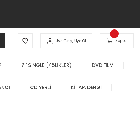
A
Sepet
Üye Girişi,
Üye Ol
P
7'' SINGLE (45LİKLER)
DVD FİLM
ANCI
CD YERLİ
KİTAP, DERGİ