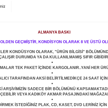
niz
ALMANYA BASKI
ROLDEN GEÇMİŞTİR, KONDİSYON OLARAK 8 VE ÜSTÜ OL
NLER KONDÜSYON OLARAK, "ÜRÜN BİLGİSİ" BÖLÜMÜND
ÇALIŞIR DURUMDA YA DA KULLANILMAMIŞ SIFIR GİBİDİ
LMALAR TEK PAKET İÇİNDE KARGOLANIR..YANİ HER ÜRÜ
LICI TARAFINDAN AKSİ BELİRTİLMEDİKÇE 24 SAAT İÇ
ARŞİVİMİZİN SADECE BİR BÖLÜMÜNÜ KAPSAMAKTADIR.
EÇEBİLİR VEYA KADIKÖY AKMAR PASAJINDAKİ MAĞAZAMI
MEK İSTEDİĞİNİZ PLAK, CD, KASET, DVD LERİNİZ İÇİN 