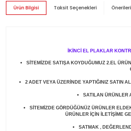
Ürün Bilgisi
Taksit Seçenekleri
Önerileri
İKİNCİ EL PLAKLAR KONT
SİTEMİZDE SATIŞA KOYDUĞUMUZ 2.EL ÜRÜ
2 ADET VEYA ÜZERİNDE YAPTIĞINIZ SATIN A
SATILAN ÜRÜNLER A
SİTEMİZDE GÖRDÜĞÜNÜZ ÜRÜNLER ELDEKİ 
ÜRÜNLER İÇİN İLETİŞİME G
SATMAK , DEĞERLENDİR