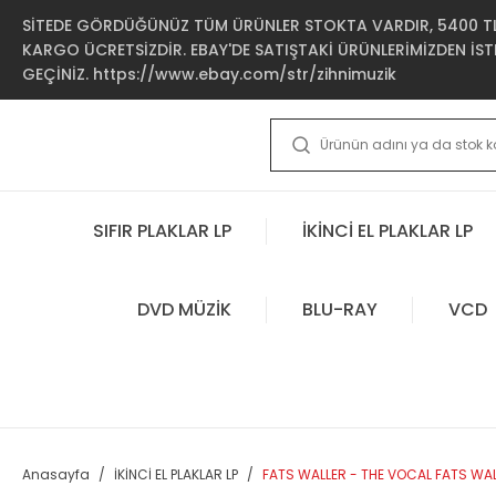
SİTEDE GÖRDÜĞÜNÜZ TÜM ÜRÜNLER STOKTA VARDIR, 5400 TL 
KARGO ÜCRETSİZDİR. EBAY'DE SATIŞTAKİ ÜRÜNLERİMİZDEN İSTE
GEÇİNİZ. https://www.ebay.com/str/zihnimuzik
SIFIR PLAKLAR LP
İKİNCİ EL PLAKLAR LP
DVD MÜZİK
BLU-RAY
VCD
Anasayfa
İKİNCİ EL PLAKLAR LP
FATS WALLER - THE VOCAL FATS WALL