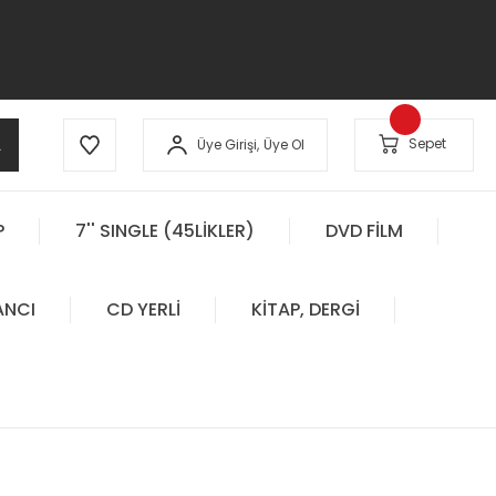
A
Sepet
Üye Girişi,
Üye Ol
P
7'' SINGLE (45LİKLER)
DVD FİLM
ANCI
CD YERLİ
KİTAP, DERGİ