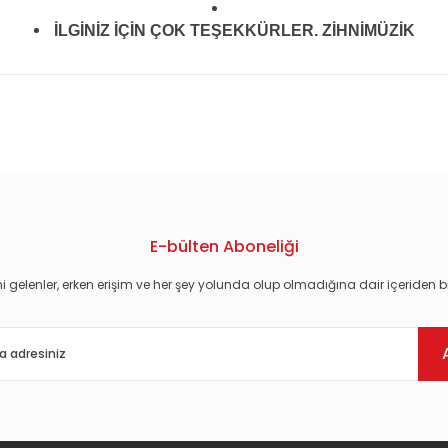
İLGİNİZ İÇİN ÇOK TEŞEKKÜRLER. ZİHNİMÜZİK
konularda yetersiz gördüğünüz noktaları öneri formunu kullanarak tarafım
E-bülten Aboneliği
i gelenler, erken erişim ve her şey yolunda olup olmadığına dair içeriden bi