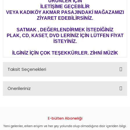
ÜRÜNLER İÇİN
İLETİŞİME GEÇEBİLİR
VEYA KADIKÖY AKMAR PASAJINDAKİ MAĞAZAMIZI
ZİYARET EDEBİLİRSİNİZ.
SATMAK , DEĞERLENDİRMEK İSTEDİĞİNİZ
PLAK, CD, KASET, DVD LERİNİZ İÇİN LÜTFEN FİYAT
İSTEYİNİZ.
İLGİNİZ İÇİN ÇOK TEŞEKKÜRLER. ZİHNİ MÜZİK
Taksit Seçenekleri
Önerileriniz
Bu ürünün fiyat bilgisi, resim, ürün açıklamalarında ve diğer
konularda yetersiz gördüğünüz noktaları öneri formunu
kullanarak tarafımıza iletebilirsiniz.
Görüş ve önerileriniz için teşekkür ederiz.
E-bülten Aboneliği
Yeni gelenler, erken erişim ve her şey yolunda olup olmadığına dair içeriden bilgi.