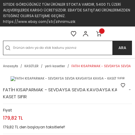
SİTEDE GÖRDÜĞÜNÜZ TÜM ÜRÜNLER STOKTA VARDIR, 5400 TL ÜZERİ
ALIŞVERİŞLERDE KARGO ÜCRETSİZDİR. EBAY'DE SATIŞTAKİ ÜRÜNLERİMİZDEN
İSTEĞİNİZ OLURSA İLETİŞİME GEÇİNİZ.
https://www.ebay.com/str/zihnimuzik
ARA
Anasayfa
KASETLER
yerli kasetler
FATİH KISAPARMAK - SEVDAYSA SEVDA KA
FATİH KISAPARMAK - SEVDAYSA SEVDA KAVGAYSA KAVGA -
KASET SIFIR
Fiyat
179,82 TL
179,82 TL den başlayan taksitlerle!!