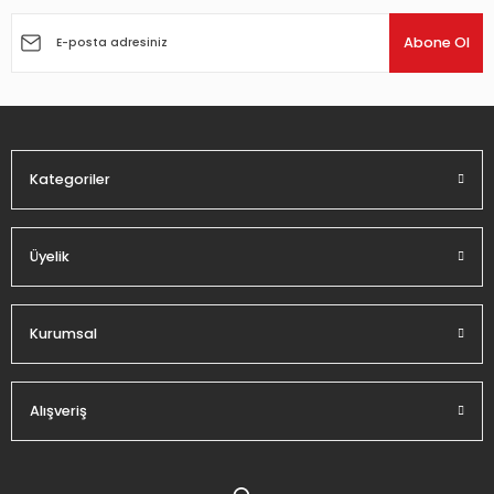
Ürün resmi kalitesiz, bozuk veya görüntülenemiyor.
Ürün açıklamasında eksik bilgiler bulunuyor.
Abone Ol
Ürün bilgilerinde hatalar bulunuyor.
Ürün fiyatı diğer sitelerden daha pahalı.
Bu ürüne benzer farklı alternatifler olmalı.
Kategoriler
Üyelik
Gönder
Kurumsal
Alışveriş