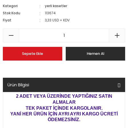
Kategori
yerli kasetler
Stok Kodu
113674
Fiyat
3,33 USD + KDV
Sepete Ekle
Hemen Al
Ürün Bilgisi
2 ADET VEYA ÜZERİNDE YAPTIĞINIZ SATIN
ALMALAR
TEK PAKET İÇİNDE KARGOLANIR.
YANİ HER ÜRÜN İÇİN AYRI AYRI KARGO ÜCRETİ
ÖDEMEZSİNİZ.