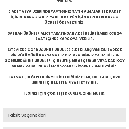
GİBİDİR.
2 ADET VEYA ÜZERİNDE YAPTIĞINIZ SATIN ALMALAR TEK PAKET
İÇİNDE KARGOLANIR. YANİ HER ÜRÜN İÇİN AYRI AYRI KARGO
ÜCRETİ ÖDEMEZSİNİZ.
SATILAN ÜRÜNLER ALICI TARAFINDAN AKSİ BELİRTİLMEDİKÇE 24
SAAT İÇİNDE KARGOYA VERİLİR.
SİTEMİZDE GÖRDÜĞÜNÜZ ÜRÜNLER ELDEKİ ARŞİVİMİZİN SADECE
BİR BÖLÜMÜNÜ KAPSAMAKTADIR. ARADIĞINIZ YA DA SİTEDE
GÖREMEDİĞİNİZ ÜRÜNLER İÇİN İLETİŞİME GEÇEBİLİR VEYA KADIKÖY
AKMAR PASAJINDAKİ MAĞAZAMIZI ZİYARET EDEBİLİRSİNİZ.
SATMAK , DEĞERLENDİRMEK İSTEDİĞİNİZ PLAK, CD, KASET, DVD
LERİNİZ İÇİN LÜTFEN FİYAT İSTEYİNİZ.
İLGİNİZ İÇİN ÇOK TEŞEKKÜRLER. ZİHNİMÜZİK
Taksit Seçenekleri