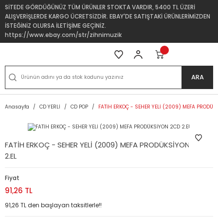
SİTEDE GÖRDÜĞÜNÜZ TÜM ÜRÜNLER STOKTA VARDIR, 5400 TL ÜZERİ
ALIŞVERİŞLERDE KARGO ÜCRETSİZDİR. EBAY'DE SATIŞTAKİ ÜRÜNLERİMİZDEN
İSTEĞİNİZ OLURSA İLETİŞİME GEÇİNİZ.
https://www.ebay.com/str/zihnimuzik
ARA
Anasayfa
CD YERLİ
CD POP
FATİH ERKOÇ - SEHER YELİ (2009) MEFA PRODÜK
FATİH ERKOÇ - SEHER YELİ (2009) MEFA PRODÜKSİYON 2CD
2.EL
Fiyat
91,26 TL
91,26 TL den başlayan taksitlerle!!