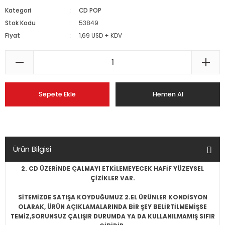
Kategori
CD POP
Stok Kodu
53849
Fiyat
1,69 USD + KDV
Sepete Ekle
Hemen Al
Ürün Bilgisi
2. CD ÜZERİNDE ÇALMAYI ETKİLEMEYECEK HAFİF YÜZEYSEL
ÇİZİKLER VAR.
SİTEMİZDE SATIŞA KOYDUĞUMUZ 2.EL ÜRÜNLER KONDİSYON
OLARAK, ÜRÜN AÇIKLAMALARINDA BİR ŞEY BELİRTİLMEMİŞSE
TEMİZ,SORUNSUZ ÇALIŞIR DURUMDA YA DA KULLANILMAMIŞ SIFIR