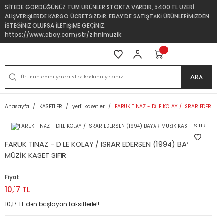
SİTEDE GÖRDÜĞÜNÜZ TÜM ÜRÜNLER STOKTA VARDIR, 5400 TL ÜZERİ
ALIŞVERİŞLERDE KARGO ÜCRETSİZDİR. EBAY'DE SATIŞTAKİ ÜRÜNLERİMİZDEN
İSTEĞİNİZ OLURSA İLETİŞİME GEÇİNİZ.
https://www.ebay.com/str/zihnimuzik
ARA
Anasayfa
KASETLER
yerli kasetler
FARUK TINAZ - DİLE KOLAY / ISRAR EDERS
FARUK TINAZ - DİLE KOLAY / ISRAR EDERSEN (1994) BAYAR
MÜZİK KASET SIFIR
Fiyat
10,17 TL
10,17 TL den başlayan taksitlerle!!