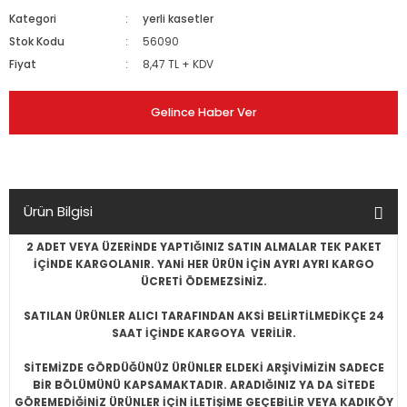
Kategori
yerli kasetler
Stok Kodu
56090
Fiyat
8,47 TL + KDV
Gelince Haber Ver
Ürün Bilgisi
2 ADET VEYA ÜZERİNDE YAPTIĞINIZ SATIN ALMALAR TEK PAKET
İÇİNDE KARGOLANIR. YANİ HER ÜRÜN İÇİN AYRI AYRI KARGO
ÜCRETİ ÖDEMEZSİNİZ.
SATILAN ÜRÜNLER ALICI TARAFINDAN AKSİ BELİRTİLMEDİKÇE 24
SAAT İÇİNDE KARGOYA VERİLİR.
SİTEMİZDE GÖRDÜĞÜNÜZ ÜRÜNLER ELDEKİ ARŞİVİMİZİN SADECE
BİR BÖLÜMÜNÜ KAPSAMAKTADIR. ARADIĞINIZ YA DA SİTEDE
GÖREMEDİĞİNİZ ÜRÜNLER İÇİN İLETİŞİME GEÇEBİLİR VEYA KADIKÖY