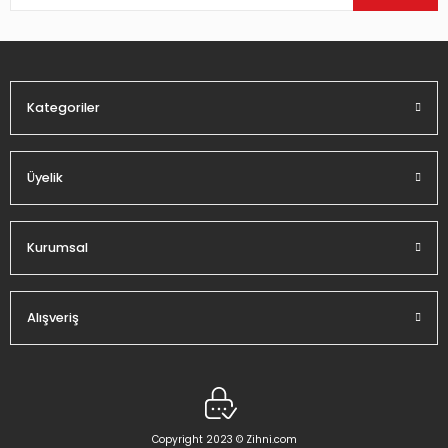
Ürün bilgilerinde hatalar bulunuyor.
Ürün fiyatı diğer sitelerden daha pahalı.
Bu ürüne benzer farklı alternatifler olmalı.
Kategoriler
Üyelik
Gönder
Kurumsal
Alışveriş
Copyright 2023 © Zihni.com