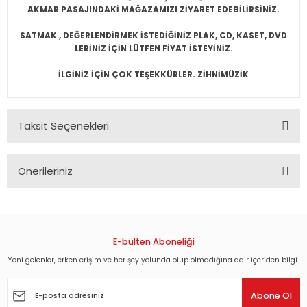
AKMAR PASAJINDAKİ MAĞAZAMIZI ZİYARET EDEBİLİRSİNİZ.
SATMAK , DEĞERLENDİRMEK İSTEDİĞİNİZ PLAK, CD, KASET, DVD
LERİNİZ İÇİN LÜTFEN FİYAT İSTEYİNİZ.
İLGİNİZ İÇİN ÇOK TEŞEKKÜRLER. ZİHNİMÜZİK
Taksit Seçenekleri
Önerileriniz
Bu ürünün fiyat bilgisi, resim, ürün açıklamalarında ve diğer
konularda yetersiz gördüğünüz noktaları öneri formunu
kullanarak tarafımıza iletebilirsiniz.
Görüş ve önerileriniz için teşekkür ederiz.
E-bülten Aboneliği
Yeni gelenler, erken erişim ve her şey yolunda olup olmadığına dair içeriden bilgi.
Ürün resmi kalitesiz, bozuk veya görüntülenemiyor.
Ürün açıklamasında eksik bilgiler bulunuyor.
Abone Ol