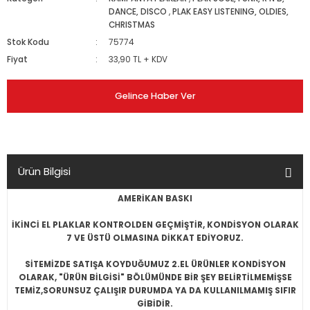
DANCE, DISCO
,
PLAK EASY LISTENING, OLDIES,
CHRISTMAS
Stok Kodu
75774
Fiyat
33,90 TL + KDV
Gelince Haber Ver
Ürün Bilgisi
AMERİKAN BASKI
İKİNCİ EL PLAKLAR KONTROLDEN GEÇMİŞTİR, KONDİSYON OLARAK
7 VE ÜSTÜ OLMASINA DİKKAT EDİYORUZ.
SİTEMİZDE SATIŞA KOYDUĞUMUZ 2.EL ÜRÜNLER KONDİSYON
OLARAK, "ÜRÜN BİLGİSİ" BÖLÜMÜNDE BİR ŞEY BELİRTİLMEMİŞSE
TEMİZ,SORUNSUZ ÇALIŞIR DURUMDA YA DA KULLANILMAMIŞ SIFIR
GİBİDİR.