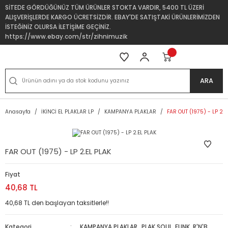
SİTEDE GÖRDÜĞÜNÜZ TÜM ÜRÜNLER STOKTA VARDIR, 5400 TL ÜZERİ
ALIŞVERİŞLERDE KARGO ÜCRETSİZDİR. EBAY'DE SATIŞTAKİ ÜRÜNLERİMİZDEN
İSTEĞİNİZ OLURSA İLETİŞİME GEÇİNİZ.
https://www.ebay.com/str/zihnimuzik
ARA
Anasayfa
İKİNCİ EL PLAKLAR LP
KAMPANYA PLAKLAR
FAR OUT (1975) - LP 2.E
FAR OUT (1975) - LP 2.EL PLAK
Fiyat
40,68 TL
40,68 TL den başlayan taksitlerle!!
Kategori
KAMPANYA PLAKLAR
,
PLAK SOUL, FUNK, R'N'B,