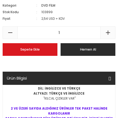
Kategori
DVD FİLM
Stok Kodu
103899
Fiyat
2,54 USD + KDV
Sepete Ekle
Hemen Al
Ürün Bilgisi
DİL: İNGİLİZCE VE TÜRKÇE
ALTYAZI: TÜRKÇE VE İNGİLİZCE
"KILCAL ÇİZİKLER VAR"
2 VE ÜZERİ SAYIDA ALDIĞINIZ ÜRÜNLER TEK PAKET HALİNDE
KARGOLANIR