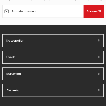
Ürün resmi kalitesiz, bozuk veya görüntülenemiyor.
Ürün açıklamasında eksik bilgiler bulunuyor.
Abone Ol
Ürün bilgilerinde hatalar bulunuyor.
Ürün fiyatı diğer sitelerden daha pahalı.
Bu ürüne benzer farklı alternatifler olmalı.
Kategoriler
Üyelik
Gönder
Kurumsal
Alışveriş