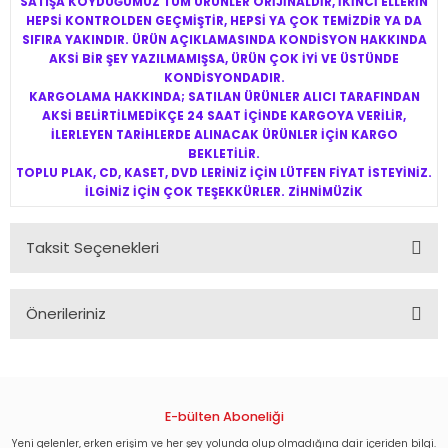
SATIŞA KOYDUĞUMUZ TÜM ÜRÜNLER ORİJİNALDİR, İKİNCİ ELLERİN
HEPSİ KONTROLDEN GEÇMİŞTİR, HEPSİ YA ÇOK TEMİZDİR YA DA
SIFIRA YAKINDIR. ÜRÜN AÇIKLAMASINDA KONDİSYON HAKKINDA
AKSİ BİR ŞEY YAZILMAMIŞSA, ÜRÜN ÇOK İYİ VE ÜSTÜNDE
KONDİSYONDADIR.
KARGOLAMA HAKKINDA; SATILAN ÜRÜNLER ALICI TARAFINDAN
AKSİ BELİRTİLMEDİKÇE 24 SAAT İÇİNDE KARGOYA VERİLİR,
İLERLEYEN TARİHLERDE ALINACAK ÜRÜNLER İÇİN KARGO
BEKLETİLİR.
TOPLU PLAK, CD, KASET, DVD LERİNİZ İÇİN LÜTFEN FİYAT İSTEYİNİZ.
İLGİNİZ İÇİN ÇOK TEŞEKKÜRLER. ZİHNİMÜZİK
Taksit Seçenekleri
Önerileriniz
Bu ürünün fiyat bilgisi, resim, ürün açıklamalarında ve diğer
konularda yetersiz gördüğünüz noktaları öneri formunu
kullanarak tarafımıza iletebilirsiniz.
Görüş ve önerileriniz için teşekkür ederiz.
E-bülten Aboneliği
Yeni gelenler, erken erişim ve her şey yolunda olup olmadığına dair içeriden bilgi.