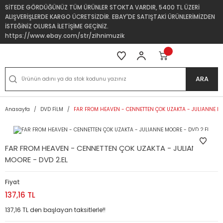
SİTEDE GÖRDÜĞÜNÜZ TÜM ÜRÜNLER STOKTA VARDIR, 5400 TL ÜZERİ
ALIŞVERİŞLERDE KARGO ÜCRETSİZDİR. EBAY'DE SATIŞTAKİ ÜRÜNLERİMİZDEN
İSTEĞİNİZ OLURSA İLETİŞİME GEÇİNİZ.
https://www.ebay.com/str/zihnimuzik
ARA
Anasayfa
DVD FİLM
FAR FROM HEAVEN - CENNETTEN ÇOK UZAKTA - JULIANNE MO
FAR FROM HEAVEN - CENNETTEN ÇOK UZAKTA - JULIANNE
MOORE - DVD 2.EL
Fiyat
137,16 TL
137,16 TL den başlayan taksitlerle!!