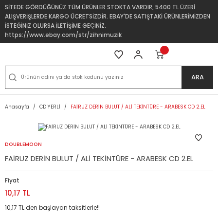
SİTEDE GÖRDÜĞÜNÜZ TÜM ÜRÜNLER STOKTA VARDIR, 5400 TL ÜZERİ
ALIŞVERİŞLERDE KARGO ÜCRETSİZDİR. EBAY'DE SATIŞTAKİ ÜRÜNLERİMİZDEN
İSTEĞİNİZ OLURSA İLETİŞİME GEÇİNİZ.
https://www.ebay.com/str/zihnimuzik
ARA
Anasayfa
CD YERLİ
FAİRUZ DERİN BULUT / ALİ TEKİNTÜRE - ARABESK CD 2.EL
DOUBLEMOON
FAİRUZ DERİN BULUT / ALİ TEKİNTÜRE - ARABESK CD 2.EL
Fiyat
10,17 TL
10,17 TL den başlayan taksitlerle!!