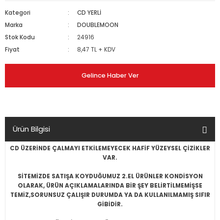
Kategori
CD YERLİ
Marka
DOUBLEMOON
Stok Kodu
24916
Fiyat
8,47 TL + KDV
Gelince Haber Ver
Ürün Bilgisi
CD ÜZERİNDE ÇALMAYI ETKİLEMEYECEK HAFİF YÜZEYSEL ÇİZİKLER
VAR.
SİTEMİZDE SATIŞA KOYDUĞUMUZ 2.EL ÜRÜNLER KONDİSYON
OLARAK, ÜRÜN AÇIKLAMALARINDA BİR ŞEY BELİRTİLMEMİŞSE
TEMİZ,SORUNSUZ ÇALIŞIR DURUMDA YA DA KULLANILMAMIŞ SIFIR
GİBİDİR.