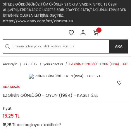
SİTEDE GÖRDÜĞÜNÜZ TÜM ÜRÜNLER STOKTA VARDIR, 5400 TL ÜZERİ
ALIŞVERİŞLERDE KARGO ÜCRETSİZDİR. EBAY'DE SATIŞTAKİ ÜRÜNLERİMİZDEN
İSTEĞİNİZ OLURSA İLETİŞİME GEÇİNİZ.
https://www.ebay.com/str/zihnimuzik
ARA
Anasayfa
KASETLER
yerli kasetler
EZGİNİN GÜNLÜĞÜ - OYUN (1994) - KASET
ADA MÜZİK
EZGİNİN GÜNLÜĞÜ - OYUN (1994) - KASET 2.EL
Fiyat
15,25 TL
15,25 TL den başlayan taksitlerle!!