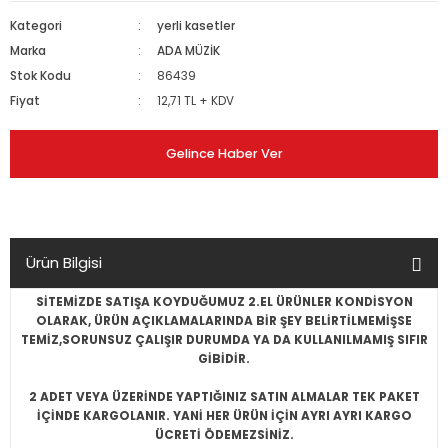
Kategori
yerli kasetler
Marka
ADA MÜZİK
Stok Kodu
86439
Fiyat
12,71 TL + KDV
Gelince Haber Ver
Ürün Bilgisi
SİTEMİZDE SATIŞA KOYDUĞUMUZ 2.EL ÜRÜNLER KONDİSYON
OLARAK, ÜRÜN AÇIKLAMALARINDA BİR ŞEY BELİRTİLMEMİŞSE
TEMİZ,SORUNSUZ ÇALIŞIR DURUMDA YA DA KULLANILMAMIŞ SIFIR
GİBİDİR.
2 ADET VEYA ÜZERİNDE YAPTIĞINIZ SATIN ALMALAR TEK PAKET
İÇİNDE KARGOLANIR. YANİ HER ÜRÜN İÇİN AYRI AYRI KARGO
ÜCRETİ ÖDEMEZSİNİZ.