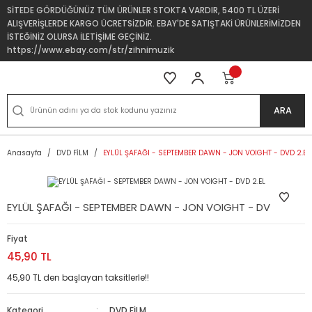
SİTEDE GÖRDÜĞÜNÜZ TÜM ÜRÜNLER STOKTA VARDIR, 5400 TL ÜZERİ
ALIŞVERİŞLERDE KARGO ÜCRETSİZDİR. EBAY'DE SATIŞTAKİ ÜRÜNLERİMİZDEN
İSTEĞİNİZ OLURSA İLETİŞİME GEÇİNİZ.
https://www.ebay.com/str/zihnimuzik
ARA
Anasayfa
DVD FİLM
EYLÜL ŞAFAĞI - SEPTEMBER DAWN - JON VOIGHT - DVD 2.EL
EYLÜL ŞAFAĞI - SEPTEMBER DAWN - JON VOIGHT - DVD 2.EL
Fiyat
45,90 TL
45,90 TL den başlayan taksitlerle!!
Kategori
DVD FİLM