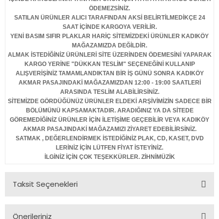
ÖDEMEZSİNİZ.
SATILAN ÜRÜNLER ALICI TARAFINDAN AKSİ BELİRTİLMEDİKÇE 24
SAAT İÇİNDE KARGOYA VERİLİR.
YENİ BASIM SIFIR PLAKLAR HARİÇ SİTEMİZDEKİ ÜRÜNLER KADIKÖY
MAĞAZAMIZDA DEĞİLDİR.
ALMAK İSTEDİĞİNİZ ÜRÜNLERİ SİTE ÜZERİNDEN ÖDEMESİNİ YAPARAK
KARGO YERİNE "DÜKKAN TESLİM" SEÇENEĞİNİ KULLANIP
ALIŞVERİŞİNİZ TAMAMLANDIKTAN BİR İŞ GÜNÜ SONRA KADIKÖY
AKMAR PASAJINDAKİ MAĞAZAMIZDAN 12:00 - 19:00 SAATLERİ
ARASINDA TESLİM ALABİLİRSİNİZ.
SİTEMİZDE GÖRDÜĞÜNÜZ ÜRÜNLER ELDEKİ ARŞİVİMİZİN SADECE BİR
BÖLÜMÜNÜ KAPSAMAKTADIR. ARADIĞINIZ YA DA SİTEDE
GÖREMEDİĞİNİZ ÜRÜNLER İÇİN İLETİŞİME GEÇEBİLİR VEYA KADIKÖY
AKMAR PASAJINDAKİ MAĞAZAMIZI ZİYARET EDEBİLİRSİNİZ.
SATMAK , DEĞERLENDİRMEK İSTEDİĞİNİZ PLAK, CD, KASET, DVD
LERİNİZ İÇİN LÜTFEN FİYAT İSTEYİNİZ.
İLGİNİZ İÇİN ÇOK TEŞEKKÜRLER. ZİHNİMÜZİK
Taksit Seçenekleri
Önerileriniz