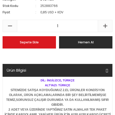
Stok Kodu
252883766
Fiyat
0,85 USD + KDV
Sepete Ekle
Hemen Al
Ürün Bilgisi
DİL: İNGİLİZCE, TÜRKÇE
ALTYAZI: TÜRKÇE
SİTEMİZDE SATIŞA KOYDUĞUMUZ 2.EL ÜRÜNLER KONDİSYON
OLARAK, ÜRÜN AÇIKLAMALARINDA BİR ŞEY BELİRTİLMEMİŞSE
TEMİZ,SORUNSUZ ÇALIŞIR DURUMDA YA DA KULLANILMAMIŞ SIFIR
GİBİDİR.
2 ADET VEYA ÜZERİNDE YAPTIĞINIZ SATIN ALMALAR TEK PAKET
İÇİNDE KARGOLANIR. YANİ HER ÜRÜN İÇİN AYRI AYRI KARGO ÜCRETİ