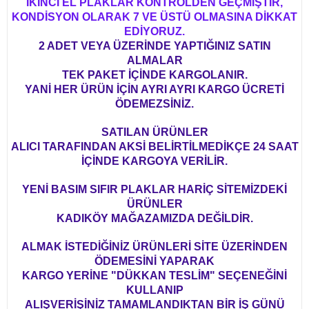
İKİNCİ EL PLAKLAR KONTROLDEN GEÇMİŞTİR,
KONDİSYON OLARAK 7 VE ÜSTÜ OLMASINA DİKKAT
EDİYORUZ.
2 ADET VEYA ÜZERİNDE YAPTIĞINIZ SATIN
ALMALAR
TEK PAKET İÇİNDE KARGOLANIR.
YANİ HER ÜRÜN İÇİN AYRI AYRI KARGO ÜCRETİ
ÖDEMEZSİNİZ.
SATILAN ÜRÜNLER
ALICI TARAFINDAN AKSİ BELİRTİLMEDİKÇE 24 SAAT
İÇİNDE KARGOYA VERİLİR.
YENİ BASIM SIFIR PLAKLAR HARİÇ SİTEMİZDEKİ
ÜRÜNLER
KADIKÖY MAĞAZAMIZDA DEĞİLDİR.
ALMAK İSTEDİĞİNİZ ÜRÜNLERİ SİTE ÜZERİNDEN
ÖDEMESİNİ YAPARAK
KARGO YERİNE "DÜKKAN TESLİM" SEÇENEĞİNİ
KULLANIP
ALIŞVERİŞİNİZ TAMAMLANDIKTAN BİR İŞ GÜNÜ