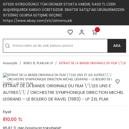
SİTEDE GÖRDÜĞÜNÜZ TÜM ÜRÜNLER STOKTA VARDIR, 5400 TL ÜZERİ
ALIŞVERİŞLERDE KARGO ÜCRETSİZDİR. EBAY'DE SATIŞTAKİ ÜRÜNLERİMİZDEN
İSTEĞİNİZ OLURSA İLETİŞİME GEÇİNİZ.
https://www.ebay.com/str/zihnimuzik
ARA
Anasayfa
İKİNCİ EL PLAKLAR LP
EXTRAIT DE LA BANDE ORIGINALE DU FILM \'\'LE
EXTRAIT DE LA BANDE ORIGINALE DU FILM \'\'LES UNS ET LES
AUTRES\'\' / ORCHESTRE SYMPHONIQUE DIRECTION MICHEL
LEGRAND – LE BOLERO DE RAVEL (1983) - LP 2.EL PLAK
Fiyat
810,00 TL
85,87 TL den başlayan taksitlerle!!