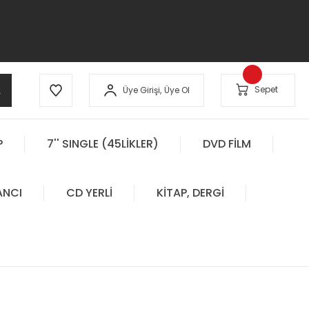
A
Sepet
Üye Girişi,
Üye Ol
P
7'' SINGLE (45LİKLER)
DVD FİLM
ANCI
CD YERLİ
KİTAP, DERGİ