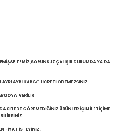
MEMİŞSE TEMİZ,SORUNSUZ ÇALIŞIR DURUMDA YA DA
N AYRI AYRI KARGO ÜCRETİ ÖDEMEZSİNİZ.
ARGOYA VERİLİR.
A SİTEDE GÖREMEDİĞİNİZ ÜRÜNLER İÇİN İLETİŞİME
İLİRSİNİZ.
N FİYAT İSTEYİNİZ.