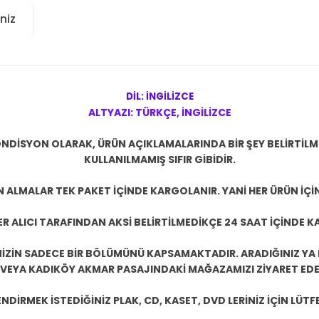
niz
DİL: İNGİLİZCE
ALTYAZI: TÜRKÇE, İNGİLİZCE
NDİSYON OLARAK, ÜRÜN AÇIKLAMALARINDA BİR ŞEY BELİRTİL
KULLANILMAMIŞ SIFIR GİBİDİR.
N ALMALAR TEK PAKET İÇİNDE KARGOLANIR. YANİ HER ÜRÜN İÇİ
R ALICI TARAFINDAN AKSİ BELİRTİLMEDİKÇE 24 SAAT İÇİNDE K
ZİN SADECE BİR BÖLÜMÜNÜ KAPSAMAKTADIR. ARADIĞINIZ YA D
 VEYA KADIKÖY AKMAR PASAJINDAKİ MAĞAZAMIZI ZİYARET EDEB
DİRMEK İSTEDİĞİNİZ PLAK, CD, KASET, DVD LERİNİZ İÇİN LÜTFE