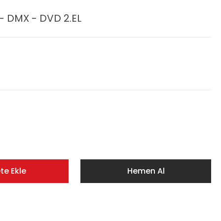
- DMX - DVD 2.EL
te Ekle
Hemen Al