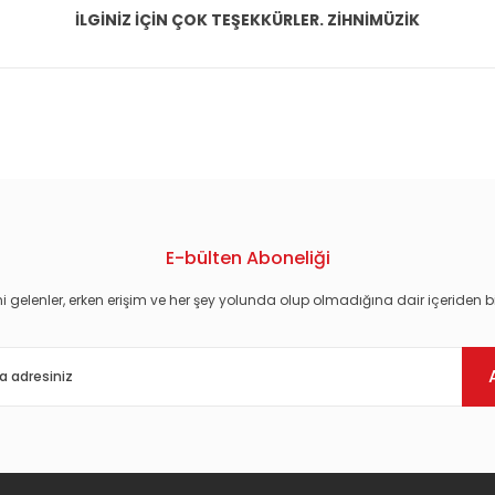
İLGİNİZ İÇİN ÇOK TEŞEKKÜRLER. ZİHNİMÜZİK
konularda yetersiz gördüğünüz noktaları öneri formunu kullanarak tarafım
E-bülten Aboneliği
i gelenler, erken erişim ve her şey yolunda olup olmadığına dair içeriden bi
Gönder