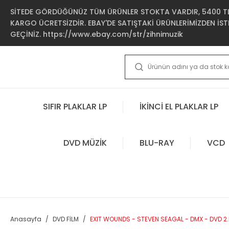
SİTEDE GÖRDÜĞÜNÜZ TÜM ÜRÜNLER STOKTA VARDIR, 5400 TL 
KARGO ÜCRETSİZDİR. EBAY'DE SATIŞTAKİ ÜRÜNLERİMİZDEN İSTE
GEÇİNİZ. https://www.ebay.com/str/zihnimuzik
SIFIR PLAKLAR LP
İKİNCİ EL PLAKLAR LP
DVD MÜZİK
BLU-RAY
VCD
Anasayfa
DVD FİLM
EXIT WOUNDS - STEVEN SEAGAL - DMX - DVD 2.