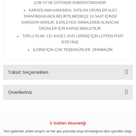
ÇOK İYİ VE ÜSTÜNDE KONDİSYONDADIR.
KARGOLAMA HAKKINDA; SATILAN ÜRÜNLER ALICI
TARAFINDAN AKSİ BELİRTİLMEDİKÇE 24 SAAT İÇİNDE
KARGOYA VERİLİR, İLERLEYEN TARİHLERDE ALINACAK
ÜRÜNLER İÇİN KARGO BEKLETİLİR.
TOPLU PLAK, CD, KASET, DVD LERİNİZ İÇİN LÜTFEN FİYAT
İSTEYİNİZ.
İLGİNİZ İÇİN ÇOK TEŞEKKÜRLER. ZİHNİMÜZİK
Taksit Seçenekleri
Önerileriniz
Bu ürünün fiyat bilgisi, resim, ürün açıklamalarında ve diğer
konularda yetersiz gördüğünüz noktaları öneri formunu
kullanarak tarafımıza iletebilirsiniz.
Görüş ve önerileriniz için teşekkür ederiz.
E-bülten Aboneliği
Yeni gelenler, erken erişim ve her şey yolunda olup olmadığına dair içeriden bilgi.