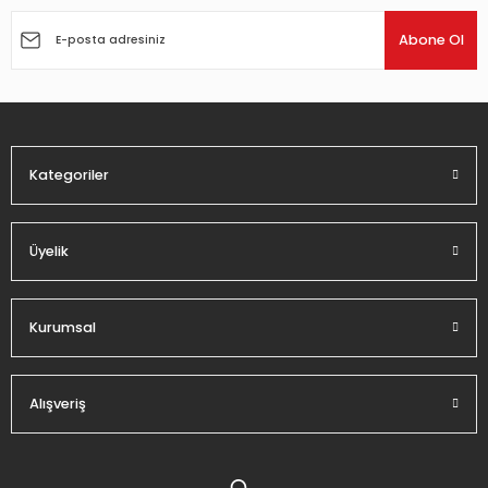
Ürün resmi kalitesiz, bozuk veya görüntülenemiyor.
Ürün açıklamasında eksik bilgiler bulunuyor.
Abone Ol
Ürün bilgilerinde hatalar bulunuyor.
Ürün fiyatı diğer sitelerden daha pahalı.
Bu ürüne benzer farklı alternatifler olmalı.
Kategoriler
Üyelik
Gönder
Kurumsal
Alışveriş