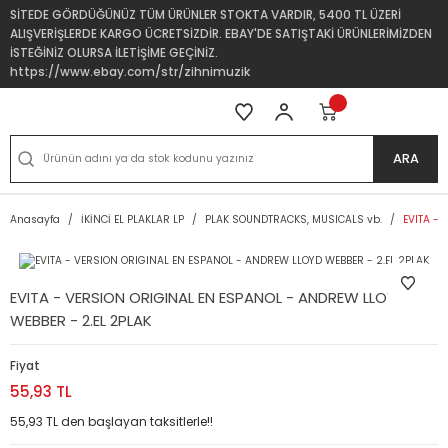
SİTEDE GÖRDÜĞÜNÜZ TÜM ÜRÜNLER STOKTA VARDIR, 5400 TL ÜZERİ
ALIŞVERİŞLERDE KARGO ÜCRETSİZDİR. EBAY'DE SATIŞTAKİ ÜRÜNLERİMİZDEN
İSTEĞİNİZ OLURSA İLETİŞİME GEÇİNİZ.
https://www.ebay.com/str/zihnimuzik
ARA
Anasayfa
İKİNCİ EL PLAKLAR LP
PLAK SOUNDTRACKS, MUSICALS vb.
EVITA -
EVITA - VERSION ORIGINAL EN ESPANOL - ANDREW LLOYD
WEBBER - 2.EL 2PLAK
Fiyat
55,93 TL
55,93 TL den başlayan taksitlerle!!