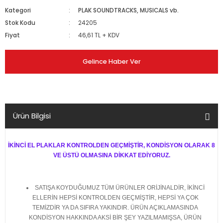
Kategori
PLAK SOUNDTRACKS, MUSICALS vb.
Stok Kodu
24205
Fiyat
46,61 TL + KDV
Gelince Haber Ver
Ürün Bilgisi
İKİNCİ EL PLAKLAR KONTROLDEN GEÇMİŞTİR, KONDİSYON OLARAK 8
VE ÜSTÜ OLMASINA DİKKAT EDİYORUZ.
SATIŞA KOYDUĞUMUZ TÜM ÜRÜNLER ORİJİNALDİR, İKİNCİ
ELLERİN HEPSİ KONTROLDEN GEÇMİŞTİR, HEPSİ YA ÇOK
TEMİZDİR YA DA SIFIRA YAKINDIR. ÜRÜN AÇIKLAMASINDA
KONDİSYON HAKKINDA AKSİ BİR ŞEY YAZILMAMIŞSA, ÜRÜN