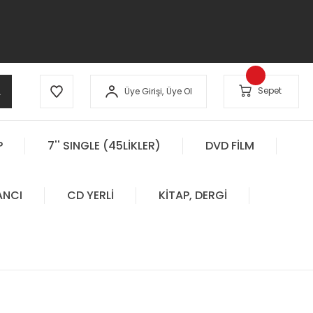
A
Sepet
Üye Girişi,
Üye Ol
P
7'' SINGLE (45LİKLER)
DVD FİLM
ANCI
CD YERLİ
KİTAP, DERGİ