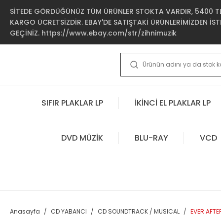
SİTEDE GÖRDÜĞÜNÜZ TÜM ÜRÜNLER STOKTA VARDIR, 5400 TL 
KARGO ÜCRETSİZDİR. EBAY'DE SATIŞTAKİ ÜRÜNLERİMİZDEN İSTE
GEÇİNİZ. https://www.ebay.com/str/zihnimuzik
SIFIR PLAKLAR LP
İKİNCİ EL PLAKLAR LP
DVD MÜZİK
BLU-RAY
VCD
Anasayfa
CD YABANCI
CD SOUNDTRACK / MUSICAL
EVER AFTE