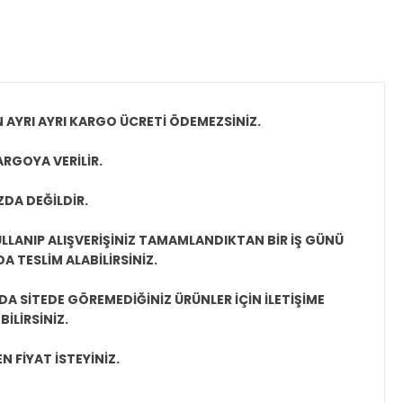
N AYRI AYRI KARGO ÜCRETİ ÖDEMEZSİNİZ.
ARGOYA VERİLİR.
ZDA DEĞİLDİR.
LLANIP ALIŞVERİŞİNİZ TAMAMLANDIKTAN BİR İŞ GÜNÜ
 TESLİM ALABİLİRSİNİZ.
A SİTEDE GÖREMEDİĞİNİZ ÜRÜNLER İÇİN İLETİŞİME
İLİRSİNİZ.
N FİYAT İSTEYİNİZ.