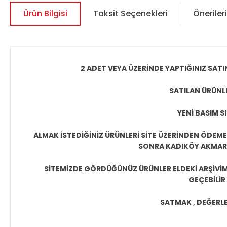
Ürün Bilgisi
Taksit Seçenekleri
Önerileri
2 ADET VEYA ÜZERİNDE YAPTIĞINIZ SATI
SATILAN ÜRÜNLE
YENİ BASIM S
ALMAK İSTEDİĞİNİZ ÜRÜNLERİ SİTE ÜZERİNDEN ÖDEM
SONRA KADIKÖY AKMAR P
SİTEMİZDE GÖRDÜĞÜNÜZ ÜRÜNLER ELDEKİ ARŞİVİMİ
GEÇEBİLİR
SATMAK , DEĞERLEN