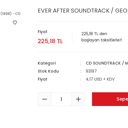
EVER AFTER SOUNDTRACK / GEORG
Fiyat
225,18 TL den
225,18 TL
başlayan taksitlerle!!
Kategori
CD SOUNDTRACK / M
Stok Kodu
93197
Fiyat
4,17 USD + KDV
Sepe