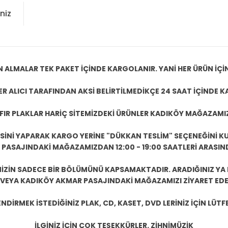
niz
N ALMALAR TEK PAKET İÇİNDE KARGOLANIR. YANİ HER ÜRÜN İÇİ
R ALICI TARAFINDAN AKSİ BELİRTİLMEDİKÇE 24 SAAT İÇİNDE K
IFIR PLAKLAR HARİÇ SİTEMİZDEKİ ÜRÜNLER KADIKÖY MAĞAZAMI
ESİNİ YAPARAK KARGO YERİNE "DÜKKAN TESLİM" SEÇENEĞİNİ KU
ASAJINDAKİ MAĞAZAMIZDAN 12:00 - 19:00 SAATLERİ ARASINDA
ZİN SADECE BİR BÖLÜMÜNÜ KAPSAMAKTADIR. ARADIĞINIZ YA D
 VEYA KADIKÖY AKMAR PASAJINDAKİ MAĞAZAMIZI ZİYARET EDEB
DİRMEK İSTEDİĞİNİZ PLAK, CD, KASET, DVD LERİNİZ İÇİN LÜTFE
İLGİNİZ İÇİN ÇOK TEŞEKKÜRLER. ZİHNİMÜZİK