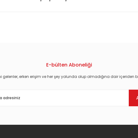
konularda yetersiz gördüğünüz noktaları öneri formunu kullanarak tarafım
E-bülten Aboneliği
i gelenler, erken erişim ve her şey yolunda olup olmadığına dair içeriden bi
Gönder