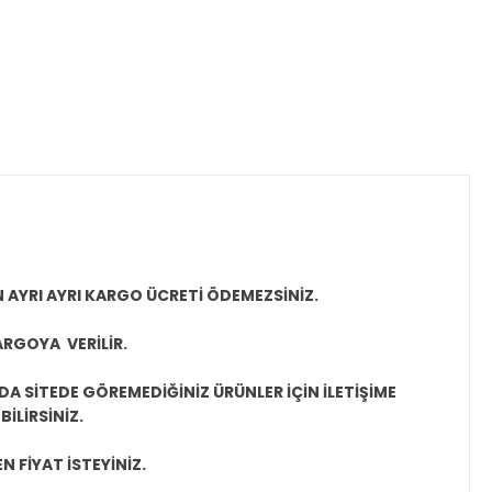
N AYRI AYRI KARGO ÜCRETİ ÖDEMEZSİNİZ.
ARGOYA VERİLİR.
A SİTEDE GÖREMEDİĞİNİZ ÜRÜNLER İÇİN İLETİŞİME
İLİRSİNİZ.
N FİYAT İSTEYİNİZ.