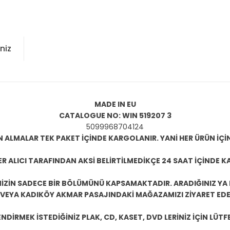
niz
MADE IN EU
CATALOGUE NO: WIN 519207 3
5099968704124
N ALMALAR TEK PAKET İÇİNDE KARGOLANIR. YANİ HER ÜRÜN İÇİ
R ALICI TARAFINDAN AKSİ BELİRTİLMEDİKÇE 24 SAAT İÇİNDE K
ZİN SADECE BİR BÖLÜMÜNÜ KAPSAMAKTADIR. ARADIĞINIZ YA D
 VEYA KADIKÖY AKMAR PASAJINDAKİ MAĞAZAMIZI ZİYARET EDEB
DİRMEK İSTEDİĞİNİZ PLAK, CD, KASET, DVD LERİNİZ İÇİN LÜTFE