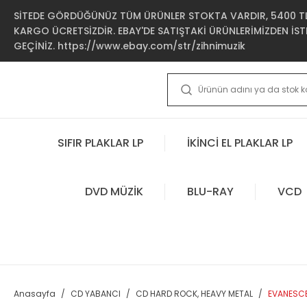
SİTEDE GÖRDÜĞÜNÜZ TÜM ÜRÜNLER STOKTA VARDIR, 5400 TL 
KARGO ÜCRETSİZDİR. EBAY'DE SATIŞTAKİ ÜRÜNLERİMİZDEN İSTE
GEÇİNİZ. https://www.ebay.com/str/zihnimuzik
SIFIR PLAKLAR LP
İKİNCİ EL PLAKLAR LP
DVD MÜZİK
BLU-RAY
VCD
Anasayfa
CD YABANCI
CD HARD ROCK, HEAVY METAL
EVANESCE