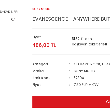
SONY MUSIC
EVANESCENCE - ANYWHERE BUT 
Fiyat
51,52 TL den
486,00 TL
başlayan taksitlerle!!
Kategori
CD HARD ROCK, HEA
Marka
SONY MUSIC
Stok Kodu
52304
Fiyat
7,50 EUR + KDV
G