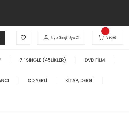
A
Sepet
Üye Girişi,
Üye Ol
P
7'' SINGLE (45LİKLER)
DVD FİLM
ANCI
CD YERLİ
KİTAP, DERGİ