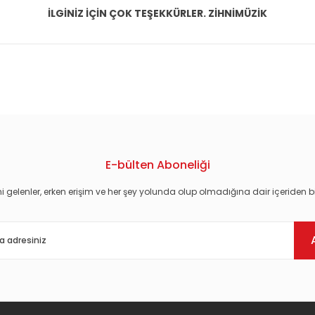
İLGİNİZ İÇİN ÇOK TEŞEKKÜRLER. ZİHNİMÜZİK
konularda yetersiz gördüğünüz noktaları öneri formunu kullanarak tarafım
E-bülten Aboneliği
i gelenler, erken erişim ve her şey yolunda olup olmadığına dair içeriden bi
Gönder