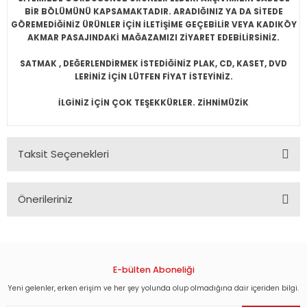
BİR BÖLÜMÜNÜ KAPSAMAKTADIR. ARADIĞINIZ YA DA SİTEDE
GÖREMEDİĞİNİZ ÜRÜNLER İÇİN İLETİŞİME GEÇEBİLİR VEYA KADIKÖY
AKMAR PASAJINDAKİ MAĞAZAMIZI ZİYARET EDEBİLİRSİNİZ.
SATMAK , DEĞERLENDİRMEK İSTEDİĞİNİZ PLAK, CD, KASET, DVD
LERİNİZ İÇİN LÜTFEN FİYAT İSTEYİNİZ.
İLGİNİZ İÇİN ÇOK TEŞEKKÜRLER. ZİHNİMÜZİK
Taksit Seçenekleri
Önerileriniz
Bu ürünün fiyat bilgisi, resim, ürün açıklamalarında ve diğer
konularda yetersiz gördüğünüz noktaları öneri formunu
kullanarak tarafımıza iletebilirsiniz.
Görüş ve önerileriniz için teşekkür ederiz.
E-bülten Aboneliği
Yeni gelenler, erken erişim ve her şey yolunda olup olmadığına dair içeriden bilgi.
Ürün resmi kalitesiz, bozuk veya görüntülenemiyor.