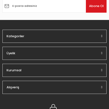
Ürün açıklamasında eksik bilgiler bulunuyor.
Abone Ol
Ürün bilgilerinde hatalar bulunuyor.
Ürün fiyatı diğer sitelerden daha pahalı.
Bu ürüne benzer farklı alternatifler olmalı.
Kategoriler
Üyelik
Gönder
Kurumsal
Alışveriş