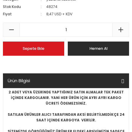
Stok Kodu
48274
Fiyat
8,47 USD + KDV
Sepete Ekle
Hemen Al
Ürün Bilgisi
2 ADET VEYA ÜZERİNDE YAPTIĞINIZ SATIN ALMALAR TEK PAKET
İÇİNDE KARGOLANIR. YANİ HER ÜRÜN İÇİN AYRI AYRI KARGO
ÜCRETİ ÖDEMEZSİNİZ.
SATILAN ÜRÜNLER ALICI TARAFINDAN AKSİ BELİRTİLMEDİKÇE 24
SAAT İÇİNDE KARGOYA VERİLİR.
SİTEMİZDE GÖRDÜĞÜNÜZ ÜRÜNLER ELDEKİ ARŞİVİMİZİN SADECE