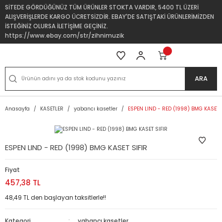
SİTEDE GÖRDÜĞÜNÜZ TÜM ÜRÜNLER STOKTA VARDIR, 5400 TL ÜZERİ
ALIŞVERİŞLERDE KARGO ÜCRETSİZDİR. EBAY'DE SATIŞTAKİ ÜRÜNLERİMİZDEN
İSTEĞİNİZ OLURSA İLETİŞİME GEÇİNİZ.
https://www.ebay.com/str/zihnimuzik
ARA
Anasayfa
KASETLER
yabancı kasetler
ESPEN LIND - RED (1998) BMG KASET 
ESPEN LIND - RED (1998) BMG KASET SIFIR
Fiyat
457,38 TL
48,49 TL den başlayan taksitlerle!!
Kategori
yabancı kasetler