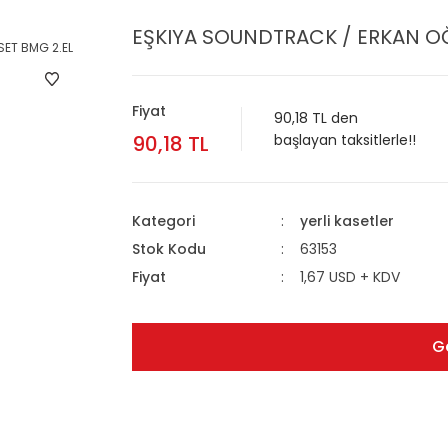
EŞKIYA SOUNDTRACK / ERKAN OĞ
Fiyat
90,18 TL den
90,18 TL
başlayan taksitlerle!!
Kategori
yerli kasetler
Stok Kodu
63153
Fiyat
1,67 USD + KDV
G