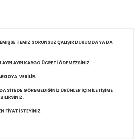
MEMİŞSE TEMİZ,SORUNSUZ ÇALIŞIR DURUMDA YA DA
N AYRI AYRI KARGO ÜCRETİ ÖDEMEZSİNİZ.
ARGOYA VERİLİR.
A SİTEDE GÖREMEDİĞİNİZ ÜRÜNLER İÇİN İLETİŞİME
İLİRSİNİZ.
N FİYAT İSTEYİNİZ.