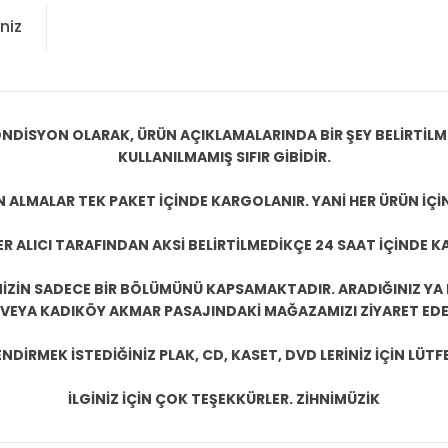
niz
NDİSYON OLARAK, ÜRÜN AÇIKLAMALARINDA BİR ŞEY BELİRTİL
KULLANILMAMIŞ SIFIR GİBİDİR.
N ALMALAR TEK PAKET İÇİNDE KARGOLANIR. YANİ HER ÜRÜN İÇİ
R ALICI TARAFINDAN AKSİ BELİRTİLMEDİKÇE 24 SAAT İÇİNDE K
ZİN SADECE BİR BÖLÜMÜNÜ KAPSAMAKTADIR. ARADIĞINIZ YA D
 VEYA KADIKÖY AKMAR PASAJINDAKİ MAĞAZAMIZI ZİYARET EDEB
DİRMEK İSTEDİĞİNİZ PLAK, CD, KASET, DVD LERİNİZ İÇİN LÜTFE
İLGİNİZ İÇİN ÇOK TEŞEKKÜRLER. ZİHNİMÜZİK