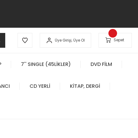
A
Sepet
Üye Girişi,
Üye Ol
P
7'' SINGLE (45LİKLER)
DVD FİLM
ANCI
CD YERLİ
KİTAP, DERGİ