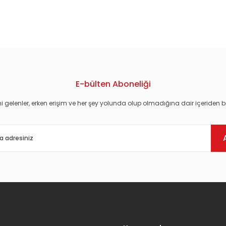
konularda yetersiz gördüğünüz noktaları öneri formunu kullanarak tarafım
E-bülten Aboneliği
i gelenler, erken erişim ve her şey yolunda olup olmadığına dair içeriden bi
Gönder