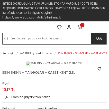
SİTEDE GÖRDÜĞÜNÜZ TÜM ÜRÜNLER STOKTA VARDIR, 5400 TL ÜZERİ
ALIŞVERİŞLERDE KARGO ÜCRETSİZDİR. EBAY'DE SATIŞTAKİ ÜRÜNLERİMİZDEN
İSTEĞİNİZ OLURSA İLETİŞİME GEÇİNİZ.
https://www.ebay.com/str/zihnimuzik
ARA
Anasayfa
KASETLER
yerli kasetler
ESİN ENGİN - TANGOLAR - KASET KENT 2.E
ESİN ENGİN - TANGOLAR - KASET KENT 2.EL
Fiyat
10,17 TL
10,17 TL den başlayan taksitlerle!!
Kategori
yerli kasetler