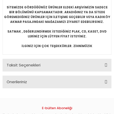
SİTEMİZDE GÖRDÜĞÜNÜZ ÜRÜNLER ELDEKİ ARŞİVİMİZİN SADECE
BİR BÖLÜMÜNÜ KAPSAMAKTADIR. ARADIĞINIZ YA DA SİTEDE
GÖREMEDİĞİNİZ ÜRÜNLER İÇİN İLETİŞİME GEÇEBİLİR VEYA KADIKÖY
AKMAR PASAJINDAKİ MAĞAZAMIZI ZİYARET EDEBİLİRSİNİZ.
SATMAK , DEĞERLENDİRMEK İSTEDİĞİNİZ PLAK, CD, KASET, DVD
LERİNİZ İÇİN LÜTFEN FİYAT İSTEYİNİZ.
İLGİNİZ İÇİN ÇOK TEŞEKKÜRLER. ZİHNİMÜZİK
Taksit Seçenekleri
Önerileriniz
Bu ürünün fiyat bilgisi, resim, ürün açıklamalarında ve diğer
konularda yetersiz gördüğünüz noktaları öneri formunu
kullanarak tarafımıza iletebilirsiniz.
Görüş ve önerileriniz için teşekkür ederiz.
E-bülten Aboneliği