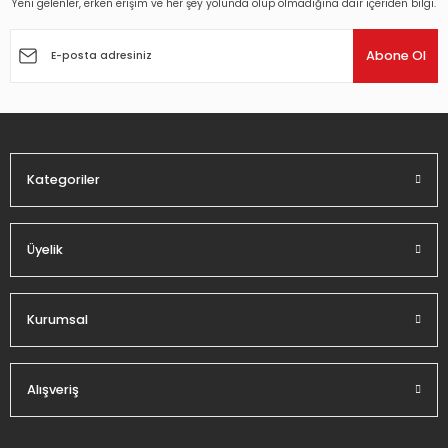
Yeni gelenler, erken erişim ve her şey yolunda olup olmadığına dair içeriden bilgi.
Ürün resmi kalitesiz, bozuk veya görüntülenemiyor.
Ürün açıklamasında eksik bilgiler bulunuyor.
Abone Ol
Ürün bilgilerinde hatalar bulunuyor.
Ürün fiyatı diğer sitelerden daha pahalı.
Bu ürüne benzer farklı alternatifler olmalı.
Kategoriler
Üyelik
Gönder
Kurumsal
Alışveriş