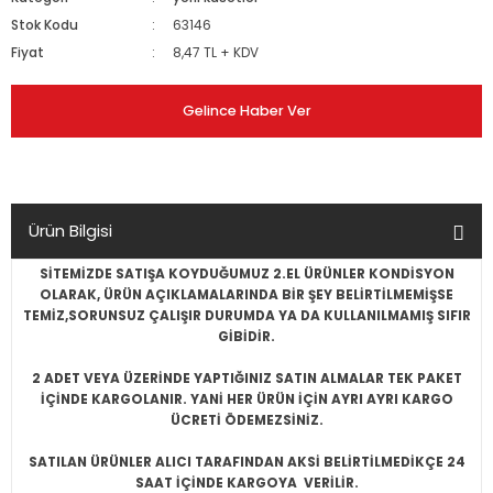
Stok Kodu
63146
Fiyat
8,47 TL + KDV
Gelince Haber Ver
Ürün Bilgisi
SİTEMİZDE SATIŞA KOYDUĞUMUZ 2.EL ÜRÜNLER KONDİSYON
OLARAK, ÜRÜN AÇIKLAMALARINDA BİR ŞEY BELİRTİLMEMİŞSE
TEMİZ,SORUNSUZ ÇALIŞIR DURUMDA YA DA KULLANILMAMIŞ SIFIR
GİBİDİR.
2 ADET VEYA ÜZERİNDE YAPTIĞINIZ SATIN ALMALAR TEK PAKET
İÇİNDE KARGOLANIR. YANİ HER ÜRÜN İÇİN AYRI AYRI KARGO
ÜCRETİ ÖDEMEZSİNİZ.
SATILAN ÜRÜNLER ALICI TARAFINDAN AKSİ BELİRTİLMEDİKÇE 24
SAAT İÇİNDE KARGOYA VERİLİR.