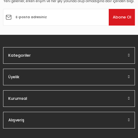
Yeni gelenler, erken erişim ve her şey yolunda olup olmadığına dair içeriden bilgi.
Ürün resmi kalitesiz, bozuk veya görüntülenemiyor.
Ürün açıklamasında eksik bilgiler bulunuyor.
Abone Ol
Ürün bilgilerinde hatalar bulunuyor.
Ürün fiyatı diğer sitelerden daha pahalı.
Bu ürüne benzer farklı alternatifler olmalı.
Kategoriler
Üyelik
Gönder
Kurumsal
Alışveriş