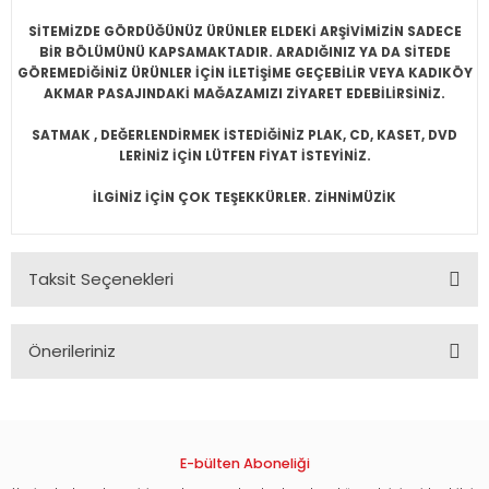
SİTEMİZDE GÖRDÜĞÜNÜZ ÜRÜNLER ELDEKİ ARŞİVİMİZİN SADECE
BİR BÖLÜMÜNÜ KAPSAMAKTADIR. ARADIĞINIZ YA DA SİTEDE
GÖREMEDİĞİNİZ ÜRÜNLER İÇİN İLETİŞİME GEÇEBİLİR VEYA KADIKÖY
AKMAR PASAJINDAKİ MAĞAZAMIZI ZİYARET EDEBİLİRSİNİZ.
SATMAK , DEĞERLENDİRMEK İSTEDİĞİNİZ PLAK, CD, KASET, DVD
LERİNİZ İÇİN LÜTFEN FİYAT İSTEYİNİZ.
İLGİNİZ İÇİN ÇOK TEŞEKKÜRLER. ZİHNİMÜZİK
Taksit Seçenekleri
Önerileriniz
Bu ürünün fiyat bilgisi, resim, ürün açıklamalarında ve diğer
konularda yetersiz gördüğünüz noktaları öneri formunu
kullanarak tarafımıza iletebilirsiniz.
Görüş ve önerileriniz için teşekkür ederiz.
E-bülten Aboneliği