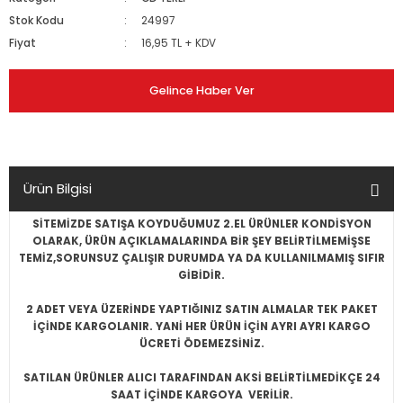
Stok Kodu
24997
Fiyat
16,95 TL + KDV
Gelince Haber Ver
Ürün Bilgisi
SİTEMİZDE SATIŞA KOYDUĞUMUZ 2.EL ÜRÜNLER KONDİSYON
OLARAK, ÜRÜN AÇIKLAMALARINDA BİR ŞEY BELİRTİLMEMİŞSE
TEMİZ,SORUNSUZ ÇALIŞIR DURUMDA YA DA KULLANILMAMIŞ SIFIR
GİBİDİR.
2 ADET VEYA ÜZERİNDE YAPTIĞINIZ SATIN ALMALAR TEK PAKET
İÇİNDE KARGOLANIR. YANİ HER ÜRÜN İÇİN AYRI AYRI KARGO
ÜCRETİ ÖDEMEZSİNİZ.
SATILAN ÜRÜNLER ALICI TARAFINDAN AKSİ BELİRTİLMEDİKÇE 24
SAAT İÇİNDE KARGOYA VERİLİR.