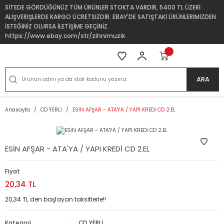
SİTEDE GÖRDÜĞÜNÜZ TÜM ÜRÜNLER STOKTA VARDIR, 5400 TL ÜZERİ
ALIŞVERİŞLERDE KARGO ÜCRETSİZDİR. EBAY'DE SATIŞTAKİ ÜRÜNLERİMİZDEN
İSTEĞİNİZ OLURSA İLETİŞİME GEÇİNİZ.
https://www.ebay.com/str/zihnimuzik
ARA
Anasayfa
CD YERLİ
ESİN AFŞAR - ATA'YA / YAPI KREDİ CD 2.EL
ESİN AFŞAR - ATA'YA / YAPI KREDİ CD 2.EL
Fiyat
20,34 TL
20,34 TL den başlayan taksitlerle!!
Kategori
CD YERLİ