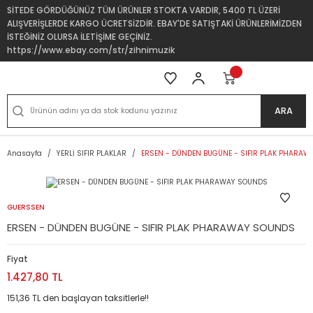
SİTEDE GÖRDÜĞÜNÜZ TÜM ÜRÜNLER STOKTA VARDIR, 5400 TL ÜZERİ
ALIŞVERİŞLERDE KARGO ÜCRETSİZDİR. EBAY'DE SATIŞTAKİ ÜRÜNLERİMİZDEN
İSTEĞİNİZ OLURSA İLETİŞİME GEÇİNİZ.
https://www.ebay.com/str/zihnimuzik
ARA
Anasayfa
YERLİ SIFIR PLAKLAR
ERSEN - DÜNDEN BUGÜNE - SIFIR PLAK PHARA
GUERSSEN
ERSEN - DÜNDEN BUGÜNE - SIFIR PLAK PHARAWAY SOUNDS
Fiyat
1.427,80 TL
151,36 TL den başlayan taksitlerle!!