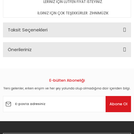
LERİNİZ İÇİN LÜTFEN FİYAT İSTEYİNİZ.
İLGİNİZ İÇİN ÇOK TEŞEKKÜRLER. ZİHNİMÜZİK
Taksit Seçenekleri
Önerileriniz
Bu ürünün fiyat bilgisi, resim, ürün açıklamalarında ve diğer
konularda yetersiz gördüğünüz noktaları öneri formunu
kullanarak tarafımıza iletebilirsiniz.
Görüş ve önerileriniz için teşekkür ederiz.
E-bülten Aboneliği
Yeni gelenler, erken erişim ve her şey yolunda olup olmadığına dair içeriden bilgi.
Ürün resmi kalitesiz, bozuk veya görüntülenemiyor.
Ürün açıklamasında eksik bilgiler bulunuyor.
Abone Ol
Ürün bilgilerinde hatalar bulunuyor.
Ürün fiyatı diğer sitelerden daha pahalı.
Bu ürüne benzer farklı alternatifler olmalı.