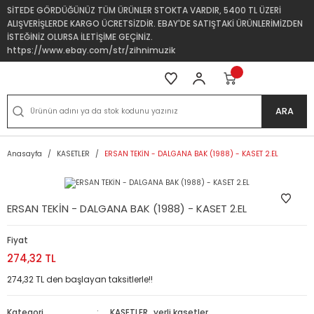
SİTEDE GÖRDÜĞÜNÜZ TÜM ÜRÜNLER STOKTA VARDIR, 5400 TL ÜZERİ
ALIŞVERİŞLERDE KARGO ÜCRETSİZDİR. EBAY'DE SATIŞTAKİ ÜRÜNLERİMİZDEN
İSTEĞİNİZ OLURSA İLETİŞİME GEÇİNİZ.
https://www.ebay.com/str/zihnimuzik
ARA
Anasayfa
KASETLER
ERSAN TEKİN - DALGANA BAK (1988) - KASET 2.EL
ERSAN TEKİN - DALGANA BAK (1988) - KASET 2.EL
Fiyat
274,32 TL
274,32 TL den başlayan taksitlerle!!
Kategori
KASETLER
,
yerli kasetler