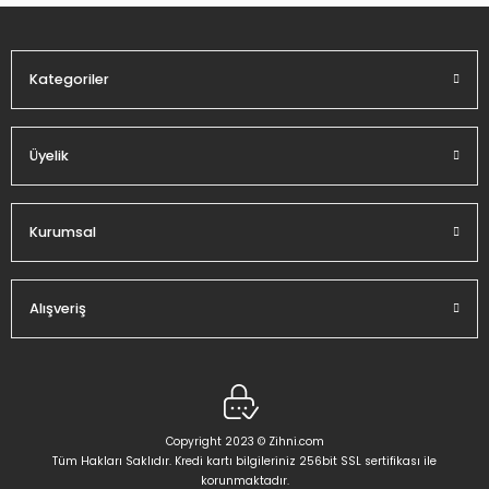
Ürün fiyatı diğer sitelerden daha pahalı.
Bu ürüne benzer farklı alternatifler olmalı.
Kategoriler
Üyelik
Gönder
Kurumsal
Alışveriş
Copyright 2023 © Zihni.com
Tüm Hakları Saklıdır. Kredi kartı bilgileriniz 256bit SSL sertifikası ile
korunmaktadır.