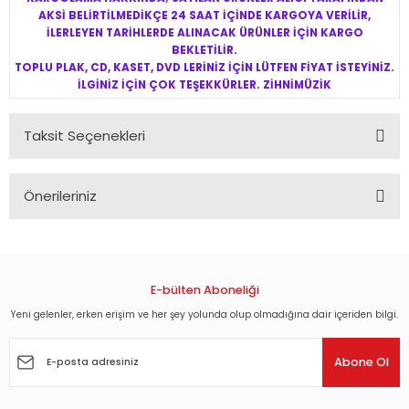
AKSİ BELİRTİLMEDİKÇE 24 SAAT İÇİNDE KARGOYA VERİLİR,
İLERLEYEN TARİHLERDE ALINACAK ÜRÜNLER İÇİN KARGO
BEKLETİLİR.
TOPLU PLAK, CD, KASET, DVD LERİNİZ İÇİN LÜTFEN FİYAT İSTEYİNİZ.
İLGİNİZ İÇİN ÇOK TEŞEKKÜRLER. ZİHNİMÜZİK
Taksit Seçenekleri
Önerileriniz
Bu ürünün fiyat bilgisi, resim, ürün açıklamalarında ve diğer
konularda yetersiz gördüğünüz noktaları öneri formunu
kullanarak tarafımıza iletebilirsiniz.
Görüş ve önerileriniz için teşekkür ederiz.
E-bülten Aboneliği
Yeni gelenler, erken erişim ve her şey yolunda olup olmadığına dair içeriden bilgi.
Ürün resmi kalitesiz, bozuk veya görüntülenemiyor.
Ürün açıklamasında eksik bilgiler bulunuyor.
Abone Ol
Ürün bilgilerinde hatalar bulunuyor.