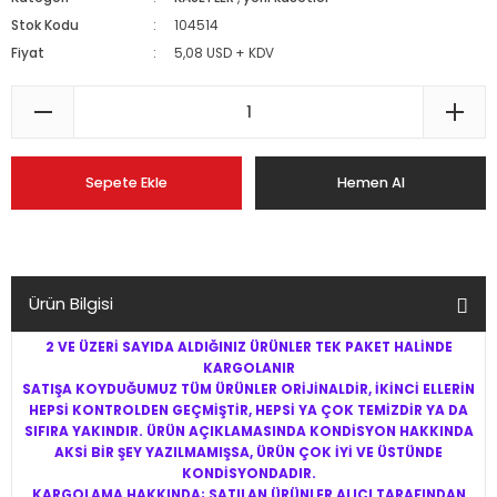
Stok Kodu
104514
Fiyat
5,08 USD + KDV
Sepete Ekle
Hemen Al
Ürün Bilgisi
2 VE ÜZERİ SAYIDA ALDIĞINIZ ÜRÜNLER TEK PAKET HALİNDE
KARGOLANIR
SATIŞA KOYDUĞUMUZ TÜM ÜRÜNLER ORİJİNALDİR, İKİNCİ ELLERİN
HEPSİ KONTROLDEN GEÇMİŞTİR, HEPSİ YA ÇOK TEMİZDİR YA DA
SIFIRA YAKINDIR. ÜRÜN AÇIKLAMASINDA KONDİSYON HAKKINDA
AKSİ BİR ŞEY YAZILMAMIŞSA, ÜRÜN ÇOK İYİ VE ÜSTÜNDE
KONDİSYONDADIR.
KARGOLAMA HAKKINDA; SATILAN ÜRÜNLER ALICI TARAFINDAN