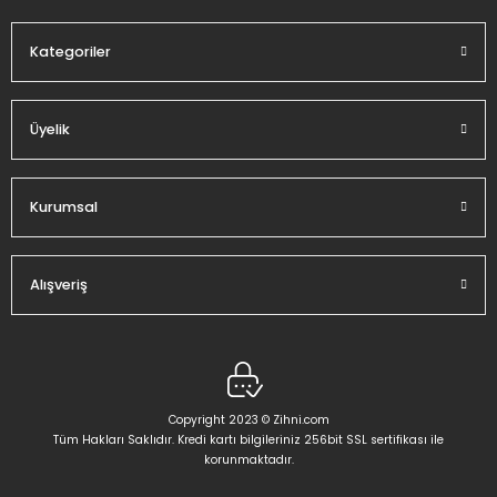
Bu ürüne benzer farklı alternatifler olmalı.
Kategoriler
Üyelik
Gönder
Kurumsal
Alışveriş
Copyright 2023 © Zihni.com
Tüm Hakları Saklıdır. Kredi kartı bilgileriniz 256bit SSL sertifikası ile
korunmaktadır.