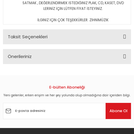
SATMAK , DEĞERLENDİRMEK İSTEDİĞİNİZ PLAK, CD, KASET, DVD
LERİNİZ İÇİN LÜTFEN FİYAT İSTEYİNİZ.
İLGİNİZ İÇİN ÇOK TEŞEKKÜRLER. ZİHNİMÜZİK
Taksit Seçenekleri
Önerileriniz
Bu ürünün fiyat bilgisi, resim, ürün açıklamalarında ve diğer
konularda yetersiz gördüğünüz noktaları öneri formunu
kullanarak tarafımıza iletebilirsiniz.
Görüş ve önerileriniz için teşekkür ederiz.
E-bülten Aboneliği
Yeni gelenler, erken erişim ve her şey yolunda olup olmadığına dair içeriden bilgi.
Ürün resmi kalitesiz, bozuk veya görüntülenemiyor.
Ürün açıklamasında eksik bilgiler bulunuyor.
Abone Ol
Ürün bilgilerinde hatalar bulunuyor.
Ürün fiyatı diğer sitelerden daha pahalı.