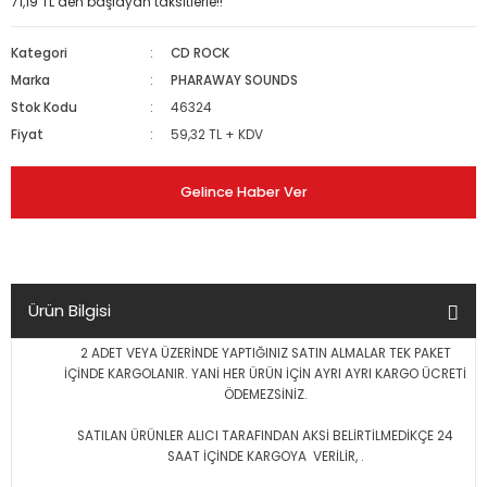
71,19 TL den başlayan taksitlerle!!
Kategori
CD ROCK
Marka
PHARAWAY SOUNDS
Stok Kodu
46324
Fiyat
59,32 TL + KDV
Gelince Haber Ver
Ürün Bilgisi
2 ADET VEYA ÜZERİNDE YAPTIĞINIZ SATIN ALMALAR TEK PAKET
İÇİNDE KARGOLANIR. YANİ HER ÜRÜN İÇİN AYRI AYRI KARGO ÜCRETİ
ÖDEMEZSİNİZ.
SATILAN ÜRÜNLER ALICI TARAFINDAN AKSİ BELİRTİLMEDİKÇE 24
SAAT İÇİNDE KARGOYA VERİLİR, .