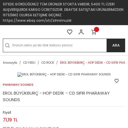
SİTEDE GÖRDÜĞÜNÜZ TÜM ÜRÜNLER STOKTA VARDIR, 5400 TL ÜZERİ
ALIŞVERİŞLERDE KARGO ÜCRETSİZDİR. EBAY'DE SATIŞTAKİ ÜRÜNLERİMİZDEN
İSTEĞİNİZ OLURSA İLETİŞİME GEÇİNİZ.
https://www.ebay.com/str/zihnimuzik
ARA
Anasayfa
CD YERLİ
CD ROCK
EROL BÜYÜKBURÇ - HOP DEDİK - CD SIFIR PH
PHARAWAY SOUNDS
EROL BÜYÜKBURÇ - HOP DEDİK - CD SIFIR PHARAWAY
SOUNDS
Fiyat
71,19 TL