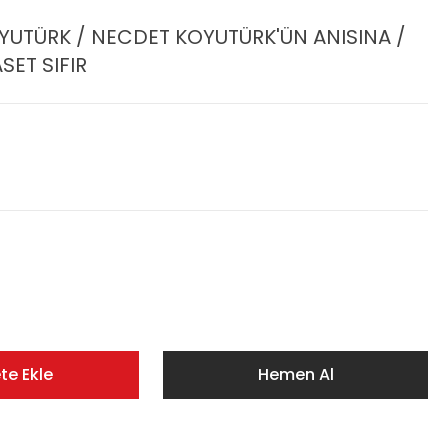
UTÜRK / NECDET KOYUTÜRK'ÜN ANISINA /
SET SIFIR
te Ekle
Hemen Al