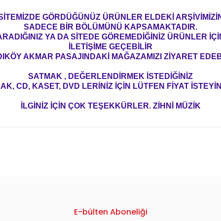
SİTEMİZDE GÖRDÜĞÜNÜZ ÜRÜNLER ELDEKİ ARŞİVİMİZİ
SADECE BİR BÖLÜMÜNÜ KAPSAMAKTADIR.
ARADIĞINIZ YA DA SİTEDE GÖREMEDİĞİNİZ ÜRÜNLER İÇİ
İLETİŞİME GEÇEBİLİR
IKÖY AKMAR PASAJINDAKİ MAĞAZAMIZI ZİYARET EDEBİ
SATMAK , DEĞERLENDİRMEK İSTEDİĞİNİZ
AK, CD, KASET, DVD LERİNİZ İÇİN LÜTFEN FİYAT İSTEYİN
İLGİNİZ İÇİN ÇOK TEŞEKKÜRLER. ZİHNİ MÜZİK
konularda yetersiz gördüğünüz noktaları öneri formunu kullanarak tarafım
E-bülten Aboneliği