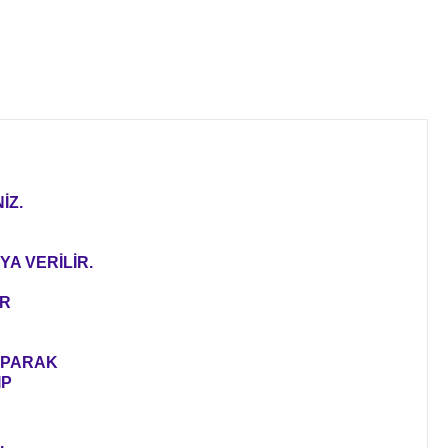
İZ.
YA VERİLİR.
ER
YAPARAK
IP
.