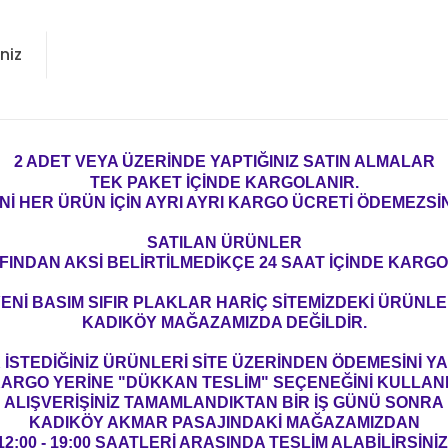
niz
2 ADET VEYA ÜZERİNDE YAPTIĞINIZ SATIN ALMALAR
TEK PAKET İÇİNDE KARGOLANIR.
Nİ HER ÜRÜN İÇİN AYRI AYRI KARGO ÜCRETİ ÖDEMEZSİN
SATILAN ÜRÜNLER
FINDAN AKSİ BELİRTİLMEDİKÇE 24 SAAT İÇİNDE KARGO
ENİ BASIM SIFIR PLAKLAR HARİÇ SİTEMİZDEKİ ÜRÜNL
KADIKÖY MAĞAZAMIZDA DEĞİLDİR.
İSTEDİĞİNİZ ÜRÜNLERİ SİTE ÜZERİNDEN ÖDEMESİNİ 
ARGO YERİNE "DÜKKAN TESLİM" SEÇENEĞİNİ KULLAN
ALIŞVERİŞİNİZ TAMAMLANDIKTAN BİR İŞ GÜNÜ SONRA
KADIKÖY AKMAR PASAJINDAKİ MAĞAZAMIZDAN
12:00 - 19:00 SAATLERİ ARASINDA TESLİM ALABİLİRSİNİZ