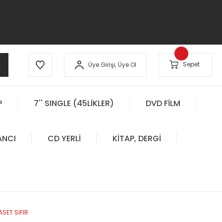
A
Sepet
Üye Girişi,
Üye Ol
P
7'' SINGLE (45LİKLER)
DVD FİLM
ANCI
CD YERLİ
KİTAP, DERGİ
SET SIFIR