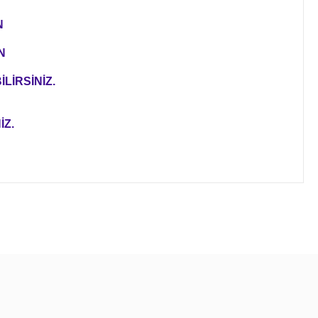
N
N
LİRSİNİZ.
İZ.
ıza iletebilirsiniz.