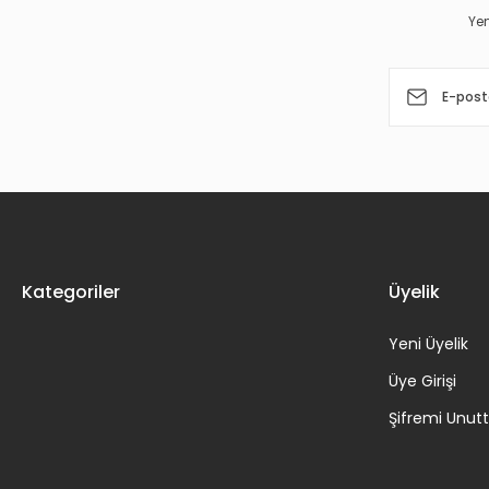
Yen
Ürün fiyatı diğer sitelerden daha pahalı.
Bu ürüne benzer farklı alternatifler olmalı.
Kategoriler
Üyelik
Yeni Üyelik
Üye Girişi
Şifremi Unu