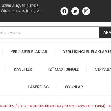
ÜZERİ ALIŞVERİŞLERDE
ĞİNİZ OLURSA İLETİŞİME
AR
YERLİ SIFIR PLAKLAR
YERLİ İKİNCİ EL PLAKLAR L
KASETLER
12'' MAXI SINGLE
CD YAB
LASERDISC
OYUNLAR
OYUTÜRK / NECDET KOYUTÜRK'ÜN ANISINA / TÜRKÇE TANGOLAR 6 (2004) - KA