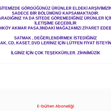
SİTEMİZDE GÖRDÜĞÜNÜZ ÜRÜNLER ELDEKİ ARŞİVİMİZİ
SADECE BİR BÖLÜMÜNÜ KAPSAMAKTADIR.
ARADIĞINIZ YA DA SİTEDE GÖREMEDİĞİNİZ ÜRÜNLER İÇİ
İLETİŞİME GEÇEBİLİR
IKÖY AKMAR PASAJINDAKİ MAĞAZAMIZI ZİYARET EDEBİ
SATMAK , DEĞERLENDİRMEK İSTEDİĞİNİZ
AK, CD, KASET, DVD LERİNİZ İÇİN LÜTFEN FİYAT İSTEYİN
İLGİNİZ İÇİN ÇOK TEŞEKKÜRLER. ZİHNİMÜZİK
konularda yetersiz gördüğünüz noktaları öneri formunu kullanarak tarafım
E-bülten Aboneliği