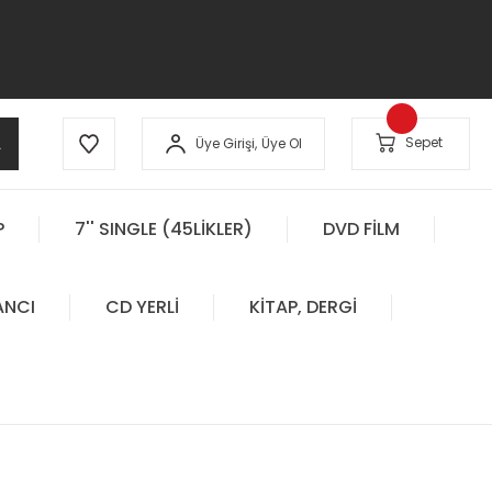
A
Sepet
Üye Girişi,
Üye Ol
P
7'' SINGLE (45LİKLER)
DVD FİLM
ANCI
CD YERLİ
KİTAP, DERGİ