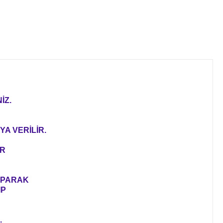
İZ.
YA VERİLİR.
ER
YAPARAK
IP
.