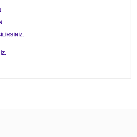
N
N
LİRSİNİZ.
İZ.
ıza iletebilirsiniz.