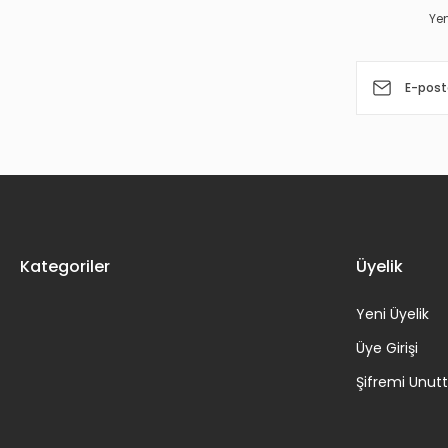
Yen
Ürün fiyatı diğer sitelerden daha pahalı.
Bu ürüne benzer farklı alternatifler olmalı.
Kategoriler
Üyelik
Yeni Üyelik
Üye Girişi
Şifremi Unu