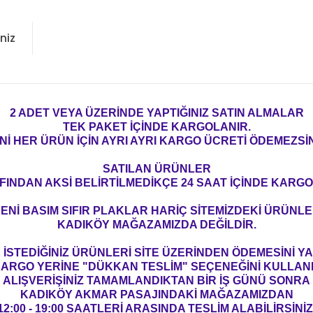
niz
2 ADET VEYA ÜZERİNDE YAPTIĞINIZ SATIN ALMALAR
TEK PAKET İÇİNDE KARGOLANIR.
Nİ HER ÜRÜN İÇİN AYRI AYRI KARGO ÜCRETİ ÖDEMEZSİN
SATILAN ÜRÜNLER
FINDAN AKSİ BELİRTİLMEDİKÇE 24 SAAT İÇİNDE KARGO
ENİ BASIM SIFIR PLAKLAR HARİÇ SİTEMİZDEKİ ÜRÜNL
KADIKÖY MAĞAZAMIZDA DEĞİLDİR.
İSTEDİĞİNİZ ÜRÜNLERİ SİTE ÜZERİNDEN ÖDEMESİNİ 
ARGO YERİNE "DÜKKAN TESLİM" SEÇENEĞİNİ KULLAN
ALIŞVERİŞİNİZ TAMAMLANDIKTAN BİR İŞ GÜNÜ SONRA
KADIKÖY AKMAR PASAJINDAKİ MAĞAZAMIZDAN
12:00 - 19:00 SAATLERİ ARASINDA TESLİM ALABİLİRSİNİZ