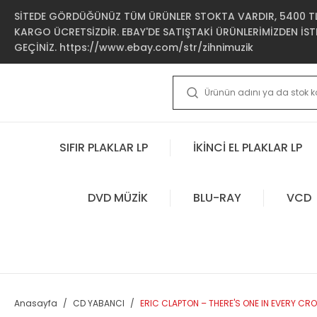
SİTEDE GÖRDÜĞÜNÜZ TÜM ÜRÜNLER STOKTA VARDIR, 5400 TL 
KARGO ÜCRETSİZDİR. EBAY'DE SATIŞTAKİ ÜRÜNLERİMİZDEN İSTE
GEÇİNİZ. https://www.ebay.com/str/zihnimuzik
SIFIR PLAKLAR LP
İKİNCİ EL PLAKLAR LP
DVD MÜZİK
BLU-RAY
VCD
Anasayfa
CD YABANCI
ERIC CLAPTON – THERE'S ONE IN EVERY CRO